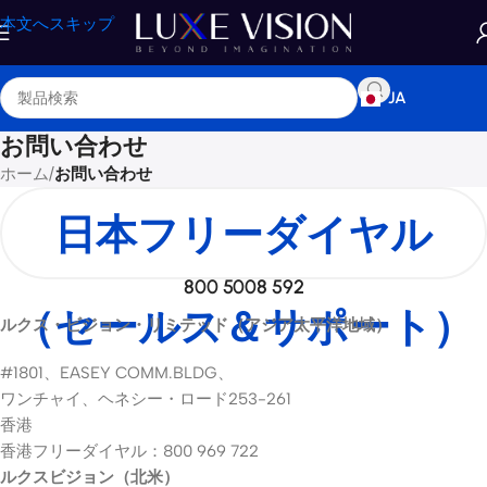
本文へスキップ
JA
お問い合わせ
ホーム
/
お問い合わせ
日本フリーダイヤル
800 5008 592
（セールス＆サポート）
ルクス・ビジョン・リミテッド（アジア太平洋地域）
#1801、EASEY COMM.BLDG、
ワンチャイ、ヘネシー・ロード253-261
香港
香港フリーダイヤル：800 969 722
ルクスビジョン（北米）