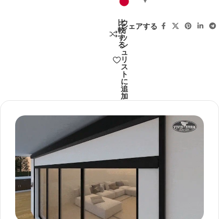
比
ウ
シェアする
較
ィ
す
ッ
る
シ
ュ
リ
ス
ト
に
追
加