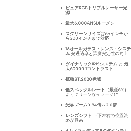
ピュアRGBトリプルレーザー光
源
最大6,000ANSIルーメン
スクリーンサイズは65インチか
ら300インチまで対応
16オールガラス・レンズ・システ
ム
光透過率と温度安定性の向上
ダイナミックIRISシステム
と
最
大60000:1コントラスト
拡張BT.2020色域
低スペックルレート（最低6%）
よりクリーンなイメージに
光学ズーム0.84倍～2.0倍
レンズシフト
上下左右の位置決
めが容易
4カメラ＋デュアルToFインテリ