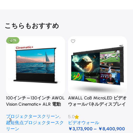
こちらもおすすめ
-22%
100インチ～130インチ AWOL
AWALL CoB MicroLED ビデオ
A
Vision Cinematic+ ALR 電動
ウォールパネルディスプレイ
式床昇降型音響スクリーン
プロジェクタースクリーン
,
5.0
3
超短焦点プロジェクタースク
ビデオウォール
リーン
￥
3,173,900
–
￥
8,400,900