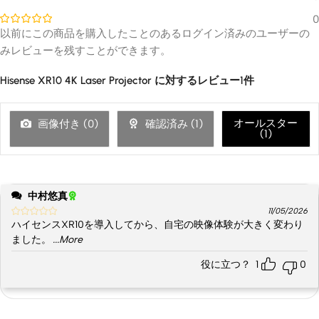
0
以前にこの商品を購入したことのあるログイン済みのユーザーの
みレビューを残すことができます。
Hisense XR10 4K Laser Projector
に対するレビュー1件
オールスター
画像付き (
0
)
確認済み (
1
)
(
1
)
中村悠真
11/05/2026
ハイセンスXR10を導入してから、自宅の映像体験が大きく変わり
ました。
...More
役に立つ？
1
0