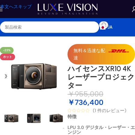
本文へスキップ
JA
ホーム
/
ショップ
/
プロジェクター
/
標準 / 長焦点プロジェクター
無料＆迅速な配
-23%
ホット
達
ハイセンスXR10 4K
レーザープロジェク
ター
￥
955,000
￥
736,400
(
1
件のレビュー)
特徴
LPU 3.0 デジタル・レーザー・エ
ンジン