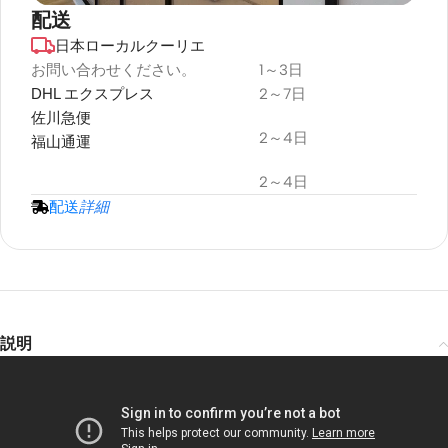
配送
日本ローカルクーリエ
デュラプラス
耐候性
お問い合わせください。
1～3日
DHL エクスプレス
2～7日
プロジェクタースクリーン
佐川急便
2～4日
福山通運
2～4日
配送
詳細
説明