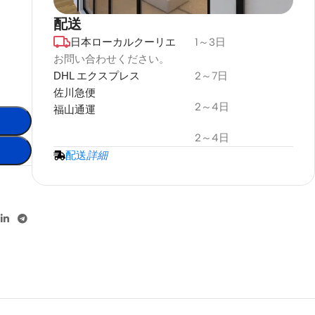
配送
日本ローカルクーリエ
1～3日
デュラプラス
耐候性
お問い合わせください。
DHL エクスプレス
2～7日
プロジェクタースクリーン
佐川急便
2～4日
福山通運
詳細情報
2～4日
配送
詳細