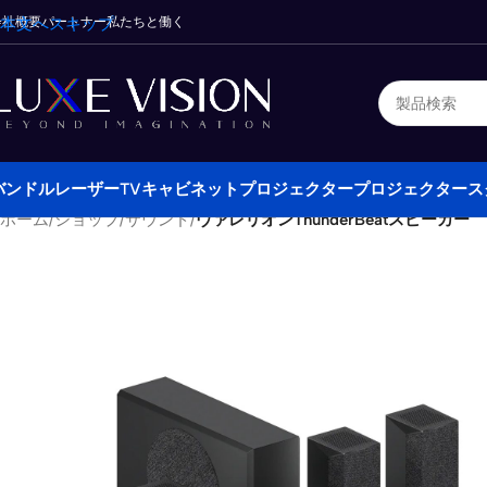
会社概要
本文へスキップ
パートナー
私たちと働く
バンドル
レーザーTVキャビネット
プロジェクター
プロジェクタース
ホーム
/
ショップ
/
サウンド
/
ヴァレリオンThunderBeatスピーカー