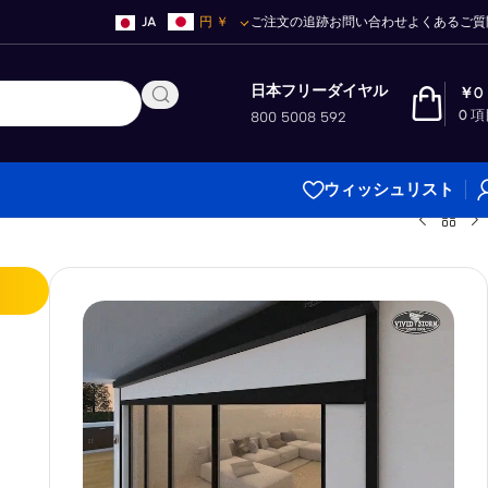
JA
円
￥
ご注文の追跡
お問い合わせ
よくあるご質
日本フリーダイヤル
￥
0
0
項
800 5008 592
ウィッシュリスト