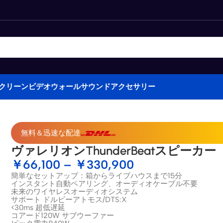
クリーン
ビデオウォール
サウンド
アクセサリー
無料＆迅速な配達
ヴァレリオンThunderBeatスピーカー
￥
66,100
–
￥
330,900
簡単なセットアップ：箱からライブハウスまで15分
インスタント自動ペアリング、オーディオケーブル不要
未来のワイヤレスオーディオシステム
サポート
ドルビーアトモス
/
DTS
:X
<30ms 超低遅延
コアード120W
サブウーファー