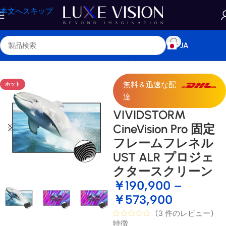
本文へスキップ
JA
ップ
/
プロジェクタースクリーン
/
超短焦点プロジェクタースクリーン
無料＆迅速な配
ホット
達
VIVIDSTORM
CineVision Pro 固定
フレームフレネル
UST ALR プロジェ
クタースクリーン
￥
190,900
–
￥
573,900
(
3
件のレビュー)
特徴