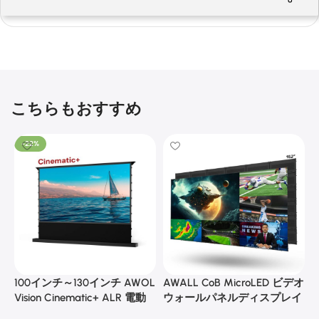
こちらもおすすめ
-22%
100インチ～130インチ AWOL
AWALL CoB MicroLED ビデオ
A
Vision Cinematic+ ALR 電動
ウォールパネルディスプレイ
式床昇降型音響スクリーン