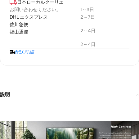
日本ローカルクーリエ
デュラプラス
耐候性
お問い合わせください。
1～3日
DHL エクスプレス
2～7日
プロジェクタースクリーン
佐川急便
2～4日
福山通運
2～4日
配送
詳細
説明