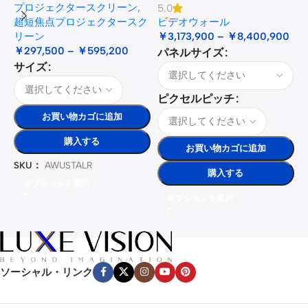
プロジェクタースクリーン
,
5.0
3
超短焦点プロジェクタースク
ビデオウォール
リーン
￥
3,173,900
–
￥
8,400,900
￥
297,500
–
￥
595,200
パネルサイズ
サイズ
ピクセルピッチ
お買い物カゴに追加
購入する
お買い物カゴに追加
SKU：
AWUSTALR
購入する
オプションを選択
オプションを選択
ソーシャル・リンク