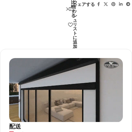
比
ウ
シェアする
較
ィ
す
ッ
る
シ
ュ
リ
ス
ト
に
追
加
配送