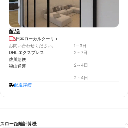
配送
日本ローカルクーリエ
デュラプラス
耐候性
お問い合わせください。
1～3日
DHL エクスプレス
2～7日
プロジェクタースクリーン
佐川急便
2～4日
福山通運
2～4日
配送
詳細
スロー距離計算機