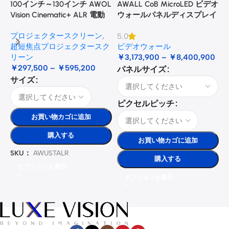
100インチ～130インチ AWOL
AWALL CoB MicroLED ビデオ
A
Vision Cinematic+ ALR 電動
ウォールパネルディスプレイ
式床昇降型音響スクリーン
プロジェクタースクリーン
,
5.0
3
超短焦点プロジェクタースク
ビデオウォール
リーン
￥
3,173,900
–
￥
8,400,900
￥
297,500
–
￥
595,200
パネルサイズ
サイズ
ピクセルピッチ
お買い物カゴに追加
購入する
お買い物カゴに追加
SKU：
AWUSTALR
購入する
オプションを選択
オプションを選択