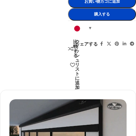
お買い物カゴに追加
購入する
比
ウ
シェアする
較
ィ
す
ッ
る
シ
ュ
リ
ス
ト
に
追
加