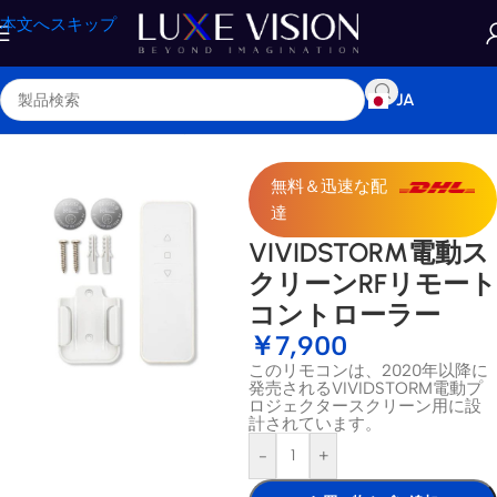
本文へスキップ
JA
ホーム
/
ショップ
/
アクセサリー
無料＆迅速な配
達
VIVIDSTORM電動ス
クリーンRFリモート
コントローラー
￥
7,900
このリモコンは、2020年以降に
発売されるVIVIDSTORM電動プ
ロジェクタースクリーン用に設
計されています。
-
+