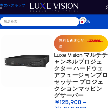
本文へスキップ
JA
ホーム
/
ショップ
/
アクセサリー
無料＆迅速な配
達
Luxe Vision マルチチ
ャンネルプロジェ
クター ハードウェ
アフュージョンプロ
セッサー プロジェ
クションマッピン
グサーバー
￥
125,900
–