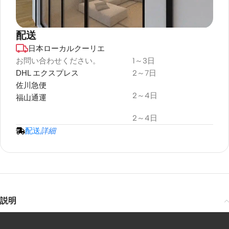
配送
日本ローカルクーリエ
デュラプラス
耐候性
お問い合わせください。
1～3日
DHL エクスプレス
2～7日
プロジェクタースクリーン
佐川急便
2～4日
福山通運
2～4日
配送
詳細
説明