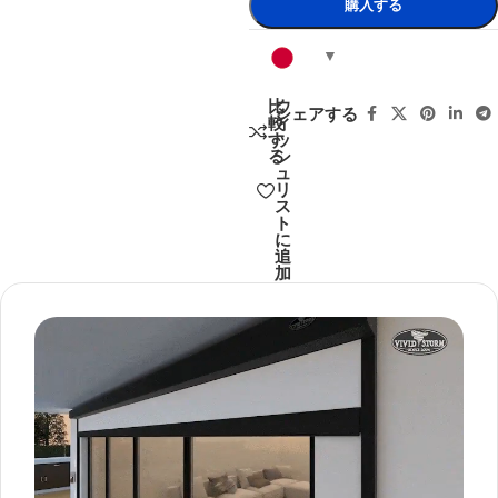
購入する
比
ウ
シェアする
較
ィ
す
ッ
る
シ
ュ
リ
ス
ト
に
追
加