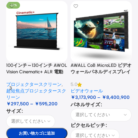
-22%
100インチ～130インチ AWOL
AWALL CoB MicroLED ビデオ
A
Vision Cinematic+ ALR 電動
ウォールパネルディスプレイ
式床昇降型音響スクリーン
プロジェクタースクリーン
,
5.0
3
超短焦点プロジェクタースク
ビデオウォール
リーン
￥
3,173,900
–
￥
8,400,900
￥
297,500
–
￥
595,200
パネルサイズ
サイズ
ピクセルピッチ
お買い物カゴに追加