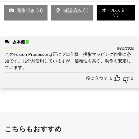
オールスター
画像付き (
0
)
確認済み (
1
)
(
1
)
坂本健
11/05/2025
このFusion Processorは正にプロ仕様！投影マッピング作业に必
须です。几个月使用していますが、信頼性も高く、动作も安定し
ています。
役に立つ？
0
0
こちらもおすすめ