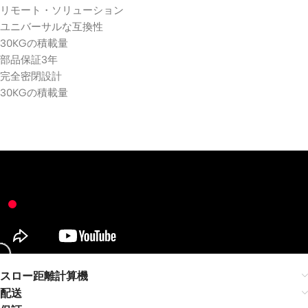
Projec
Floor
🔍
LG
ma
リモート・ソリューション
tor
Stand
UST
Color ·
Screen
ユニバーサルな互換性
Projec
Hisense
￥356,
Size
￥395,900
tor
30KGの積載量
150"
￥245,
￥272,900
部品保証3年
Hisens
UST
VIVIDS
4K
e
完全密閉設計
TORM
Color ·
C3/C2
Hisense
Motori
30KGの積載量
Ultra
Size ·
sed
Smart
Option
Laser
AWOL
Projec
TV
Vision
🔍
tor
Cabine
Aether
Ceiling
Luxe
t
🔍
ion Pro
Mount
Vision
Copen
RGB
Kit
Fixed
hagen
Laser
Frame
￥16,06
￥18,900
UST
🔍
￥642,
￥755,900
Ultra-
Hisense
Projec
thin
Cabinet
tor
Bezel
Color ·
Fresne
￥493,
￥548,200
Hisens
Size
l ALR
e HT
4K
Projec
Saturn
🔍
Aetherion
tion
4.1.2Ch
VIVIDS
Screen
Dolby
TORM
ATMOS
￥140,
XGIMI
Motori
￥156,500
スロー距離計算機
Sound
AURA
zed
4K
配送
bar
2 4K
Laser
FIXED
with
IMAX
TV