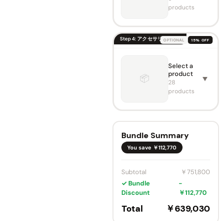
Color ·
Motori
products
Size
sed
Floor
Rising
AWOL
UST
Vision
Step 4: アクセサリーを選ぶ
OPTIONAL
15% OFF
Laser
New
🔍
Projec
Gen
tor
Vanish
Select a
Hisens
Screen
TV
product
e L9Q
📦
Cabine
￥188,
▼
￥208,900
Triple
28
🔍
t
ALR
Laser
products
￥532,
￥626,500
Ultra
CLR
Short
AWOL
Color ·
Throw
AWOL
Size
Projec
🔍
Vision
tor
Bundle Summary
80-
Size
VIVIDS
200"
You save ￥112,770
TORM
AWOL
￥779,
￥866,000
S PRO
Thund
VIVIDS
P
4K
erBeat
TORM
Subtotal
￥751,800
Motori
Surrou
Motori
Hisense
sed
nd
✓ Bundle
zed
−
Rollabl
Sound
Laser
Discount
￥112,770
🔍
e UST
AWOL
Syste
TV
Laser
Vision
m
Total
￥639,030
Cabine
Projec
Aether
t
￥308,
￥362,900
🔍
tor
ion