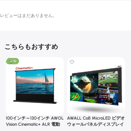
Size
JMGO
Cinem
atic+
ALR
VIVIDS
Leica
レビューはまだありません。
Motori
TORM
Cine
zed
Motori
Play 1
Floor
sed
Floor
🔍
🔍
Rising
Laser
Stand
Acous
TV
￥63,66
￥74,900
tic
Cabine
Screen
こちらもおすすめ
stand
t
🔍
￥267,
￥297,500
Floren
ce
ALR
Luxe
-22%
￥633,
￥744,900
Vision
AWOL
20KG
4K
Vision
Heavy
Cabinet
Size
Duty
Color ·
Multip
urpose
Size
Projec
tor
Ceiling
🔍
Mount
￥26,52
￥31,200
Ceiling
100インチ～130インチ AWOL
AWALL CoB MicroLED ビデオ
A
Mounting
Vision Cinematic+ ALR 電動
ウォールパネルディスプレイ
Kit
式床昇降型音響スクリーン