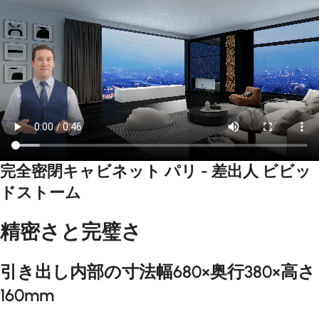
4K
Reces
VIVIDS
AWOL
sed In-
TORM
AWOL
Ceiling
Motori
Vision
Projec
zed
Formo
100''-1
tor Lift
Laser
vie
50''
Pro
TV
Theate
Cinem
￥96,81
￥113,900
Cabine
r
🔍
atic
🔍
t
🔍
Projector
Premiu
ALR
Vienna
m 4K
Lift
Screen
UST
￥532,
￥626,500
Color ·
￥185,
￥205,900
Triple
🔍
Cabinet
Drop
4K
ALR
Laser
Color ·
Projec
Distance
Size
Size
tor
· Load
完全密閉キャビネット パリ - 差出人 ビビッ
￥358,1
￥397,900
Capacity
VIVIDS
ドストーム
4K
VIVIDS
TORM
TORM
S Lite
Formovie
Hisens
Motori
Hyper
e C3 /
精密さと完璧さ
sed
Motori
C2
Hisens
Laser
zed
Series
e PT1
TV
Tensio
Projec
80" -
Cabine
n Floor
引き出し内部の寸法幅680×奥行380×高さ
tor
150"
t New
Rising
🔍
Floor
Laser
🔍
York
Lentic
160mm
Stand
Cinem
ular
￥0
a 4K
￥39,78
￥46,800
🔍
ALR
Cabinet
TriChro