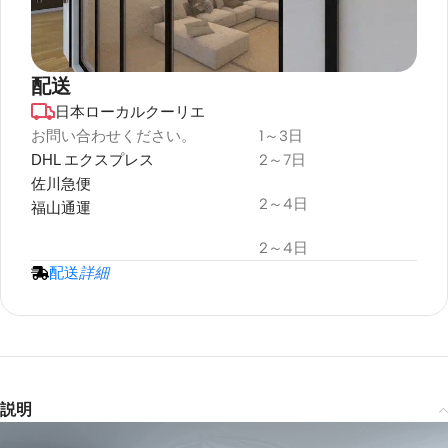
LTV-
tor
Motori
3500
Speaker
Screen
sed
Pro 4K
Color
￥171,8
￥190,900
Laser
3D
TV
4K
Triple
🔍
Cabine
Laser
Heavy
配送
FIXED
🔍
t Paris
Projec
Duty
FRAME
—
日本ローカルクーリエ
デュラプラス
tor
Adjust
Black,
SCREEN
able
耐候性
￥539,
￥599,900
お問い合わせください。
1～3日
100"
Projec
Size
4K
inch
DHL エクスプレス
2～7日
tor
プロジェクタースクリーン
AWOL
Mounti
￥639,
￥751,800
佐川急便
VIVIDS
ng Kit
Cabinet
2～4日
TORM
福山通運
￥27,96
￥32,900
AWOL
Color ·
CineVi
🔍
Vision
Ceiling
sion
Size
2～4日
LTV-
Pro
Mounting
3000
Fixed
配送
詳細
Kit
Pro 4K
Frame
Black
Wall
3D
Fresne
· 100"
CHANGE ›
Ultra
inch
Mounting
l UST
🔍
Short
ALR
Kit
Throw
🔍
Projec
Model
Triple
￥639,030
tor
￥751,800
SAVE
Laser
· Color
Screen
15%
Projec
￥171,8
￥190,900
−
+
説明
1
tor
Qty
4K
Heavy
ALR
￥330,
￥367,300
Load
Size