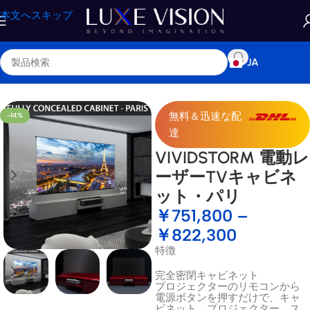
本文へスキップ
JA
ホーム
/
ショップ
/
レーザーTVキャビネット
無料＆迅速な配
-14%
達
VIVIDSTORM 電動レ
ーザーTVキャビネ
ット・パリ
￥
751,800
–
￥
822,300
特徴
完全密閉キャビネット
プロジェクターのリモコンから
電源ボタンを押すだけで、キャ
ビネット、プロジェクター、ス