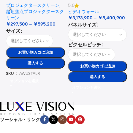
XR10
プロジェクタースクリーン
,
5.0
3
Color ·
超短焦点プロジェクタースク
ビデオウォール
Model
リーン
￥
3,173,900
–
￥
8,400,900
￥
297,500
–
￥
595,200
パネルサイズ
Luxe
サイズ
Vision
Heavy
Duty
ピクセルピッチ
Projec
お買い物カゴに追加
tor
🔍
Floor
Stand
購入する
お買い物カゴに追加
￥56,01
￥65,900
SKU：
AWUSTALR
Floor
購入する
Stand
オプションを選択
オプションを選択
Luxe
Vision
Motori
sed
UST
Projec
ソーシャル・リンク
tor
Slider
Tray