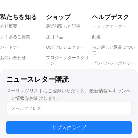
🔍
￥67,91
￥79,900
UST
私たちを知る
ショップ
ヘルプデスク
Projector
UST
会社概要
最近閲覧した記事
トラックオーダー
Projector
よくあるご質問
注目商品
配送
Slider
Model
パートナー
USTプロジェクター
払い戻しと返品につい
て
Luxe
お問い合わせ
プロジェクタースクリ
Vision
ーン
プライバシーポリシー
Multi-
Chann
el
ニュースレター購読
Projec
tor
メーリングリストにご登録いただくと、最新情報やキャンペ
Hardw
are
ーン情報をお届けします。
Fusion
Proces
sor
Projec
🔍
tion
Mappin
サブスクライブ
g
Server