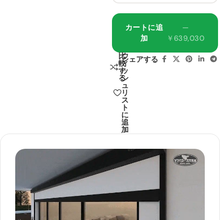
Barcel
Sound
Screen
Max
ona
System
🔍
with
RGB
Mark III
Acous
Laser
カートに追
—
￥425,9
🔍
￥501,100
tic
4K UST
BOSE
加
￥639,030
Cabinet
Transp
Projec
Profes
arency
tor
Color ·
sional
比
ウ
￥189,8
￥696,
￥210,900
￥773,500
Size
シェアする
Design
較
ィ
Acoustically
4K
Max
す
ッ
DM2C-
transparent
Aetherion
る
シ
VIVIDS
LP In-
ュ
TORM
ALR
Ceiling
リ
Reces
Color ·
Hisens
Louds
ス
sed In-
e PX4
peaker
ト
Size
Ceiling
Pro 4K
に
+ Luxe
Motori
追
Ultra
Vision
🔍
zed
加
VIVIDS
Short
Compa
UST
TORM
Throw
🔍
ct
🔍
Projec
CineVi
Projec
Amplifi
tor
sion
tor
er
Case
Pro
Sound
￥582,
￥647,500
￥226,
￥266,200
Lentic
Syste
4K
ular
m
Hisense
Fixed
￥292,
VIVIDS
￥344,500
Frame
TORM
BOSE
UST
Fully
AWOL
ALR
In-
Conce
🔍
Vision
Projec
Ceiling
aled