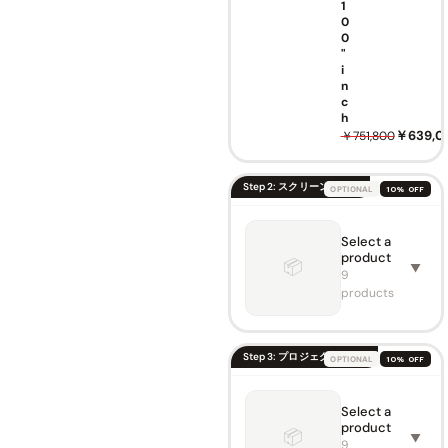
1
0
0
"
i
n
c
h
￥639,0
￥751,800
Step 2: スクリーンを選ぶ
OPTIONAL
10% OFF
Select a
VIVIDS
product
TORM
📦
▼
Motori
9
sed
products
Laser
TV
Cabine
t
🔍
Step 3: プロジェクターを選ぶ
OPTIONAL
10% OFF
Monte
Carlo
￥526,
￥619,600
Select a
VIVIDS
product
Cabinet
TORM
📦
▼
S PRO
9