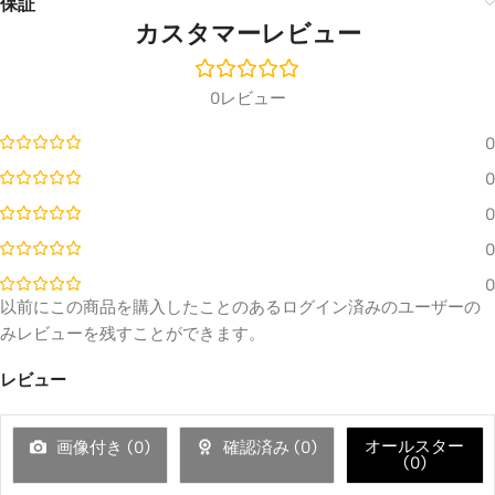
保証
🔍
FRAME
Wirele
Enhan
Cabine
カスタマーレビュー
ss
ced
t
SCREEN
🔍
Subwo
UST
Genev
Size
ofer
Laser
a
🔍
Projec
￥106,4
￥125,200
￥699,
￥823,300
0レビュー
tor
AWOL
Hisense
Cabinet
Vision
￥563,
￥626,500
Sound
Color ·
New
0
4K
System
Gen
Size
UST
Daylig
0
ht
Projector
JMGO
VIVIDS
Fresne
0
N1
TORM
l ALR
Ultra
Motori
🔍
Screen
0
Ceiling
sed
￥549,
￥610,800
🔍
Mounti
Laser
0
FIXED
ng Kit
TV
以前にこの商品を購入したことのあるログイン済みのユーザーの
Cabine
￥23,715
FRAME
￥27,900
t Berlin
みレビューを残すことができます。
JMGO
SCREEN
– Leica
🔍
Fresnel
Cine 1
レビュー
Edition
Size
JMGO
N1
￥439,
￥516,800
Ultra
Cabinet
100''-1
Floor
オールスター
🔍
画像付き (
0
)
確認済み (
0
)
30''
Leica
Stand
(
0
)
AWOL
Color ·
￥32,21
￥37,900
Vision