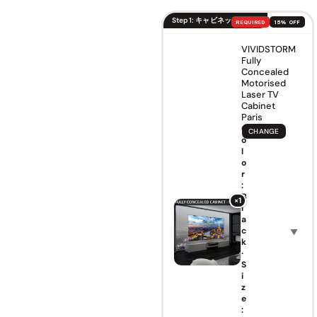
Step 1: キャビネットを選ぶ
REQUIRED
15% OFF
VIVIDSTORM
Fully
Concealed
Motorised
Laser TV
Cabinet
Paris
C
CHANGE
o
l
o
r
:
B
×1
l
a
c
▼
k
·
S
i
z
e
: