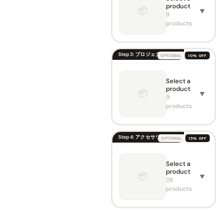
product
TORM
📦
▼
Reces
9
sed In-
products
Ceiling
Motori
🔍
zed
UST
Step 3: プロジェクターを選ぶ
OPTIONAL
10% OFF
Projec
tor
Case
Select a
VIVIDS
￥226,
￥266,200
product
TORM
📦
▼
S PRO
9
Motori
products
VIVIDS
sed
TORM
Floor
Fully
Rising
Conce
UST
aled
Step 4: アクセサリーを選ぶ
OPTIONAL
15% OFF
Laser
Motori
🔍
Projec
sed
tor
Laser
Select a
Hisens
🔍
Screen
TV
product
e L9Q
📦
Cabine
￥188,
▼
￥208,900
Triple
28
t Paris
ALR
Laser
products
￥639,
￥751,800
Ultra
CLR
Short
Cabinet
Color ·
Throw
Color ·
Size