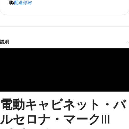
zed
配送
詳細
Pro
Mounting
Formo
Laser
Fixed
Kit
vie
TV
Frame
Wall
Theate
Cabine
Fresne
r
t
Mounting
🔍
l UST
🔍
Premiu
Genev
ALR
Kit
m 4K
a
Projec
Model
UST
tor
￥699,
￥823,300
Triple
🔍
· Color
Screen
Cabinet
説明
Laser
￥171,8
￥190,900
Color ·
Projec
4K
Heavy
ALR
tor
Size
Load
Size
￥358,1
￥397,900
Reces
4K
sed In-
VIVIDS
AWOL
Formovie
Ceiling
TORM
Vision
Projec
Motori
100''-1
tor Lift
sed
Hisens
50''
Pro
Laser
e PT1
Cinem
TV
￥96,81
￥113,900
80" -
🔍
atic
Cabine
🔍
Projector
150"
ALR
t Berlin
電動キャビネット・バ
Laser
Lift
Screen
– Leica
🔍
Cinem
Cine 1
Color ·
￥185,
￥205,900
a 4K
Edition
Drop
4K
ALR
ルセロナ・マークIII
TriChro
🔍
￥439,
￥516,800
ma
Distance
Size
Cabinet
UST
· Load
Projec