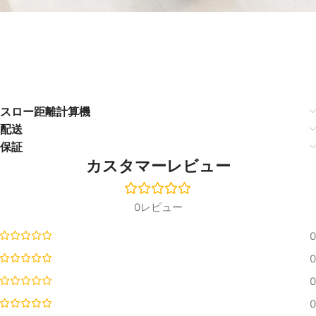
￥549,
￥610,800
🔍
Mounti
VIVIDS
FIXED
ng Kit
TORM
￥23,715
FRAME
￥27,900
Motori
zed
JMGO
SCREEN
Laser
Fresnel
TV
Size
JMGO
Cabine
N1
t
Ultra
Barcel
100''-1
Floor
ona
スロー距離計算機
🔍
30''
🔍
Stand
Mark III
AWOL
配送
—
￥32,21
￥37,900
Vision
Black,
保証
JMGO
Cinem
100"
atic+
カスタマーレビュー
inch
ALR
Leica
￥425,9
￥501,100
Motori
Cine
zed
Cabinet
Play 1
Floor
0レビュー
Color ·
Floor
🔍
🔍
Rising
Stand
Size
Acous
0
￥63,66
￥74,900
tic
Screen
stand
0
Black
￥267,
￥297,500
· 100"
CHANGE ›
inch
ALR
0
Luxe
Vision
AWOL
0
20KG
Vision
￥425,935
￥501,100