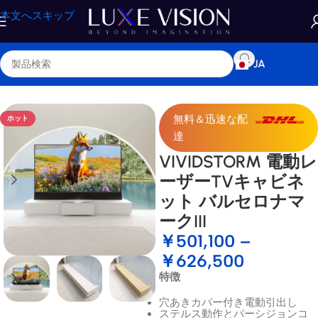
本文へスキップ
JA
ホーム
/
ショップ
/
レーザーTVキャビネット
無料＆迅速な配
ホット
達
VIVIDSTORM 電動レ
ーザーTVキャビネ
ット バルセロナマ
ークIII
￥
501,100
–
￥
626,500
特徴
穴あきカバー付き電動引出し
ステルス動作とパーシジョンコ