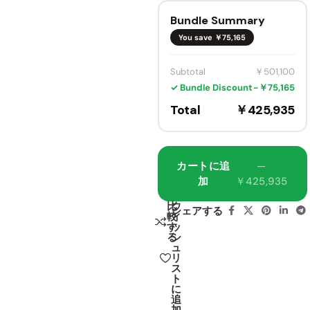
Projec
🔍
Size
tor
Bundle Summary
80-
VIVIDS
200"
You save ￥75,165
VIVIDS
TORM
AWOL
￥779,
￥866,000
TORM
S PRO
Thund
Motori
P
4K
erBeat
Subtotal
￥501,100
zed
Motori
Surrou
Hisense
Laser
sed
nd
✓ Bundle Discount
−￥75,165
TV
Rollabl
Sound
🔍
Cabine
e UST
AWOL
Total
￥425,935
Syste
🔍
t
Laser
Vision
m
Vienna
Projec
Aether
￥308,
￥362,900
tor
ion
￥532,
￥626,500
Sound
Screen
Max
Cabinet
System
🔍
with
RGB
カートに追
—
Color ·
Acous
Laser
🔍
加
￥425,935
tic
4K UST
Size
BOSE
Transp
Projec
Profes
比
ウ
arency
tor
シェアする
sional
VIVIDS
較
ィ
￥189,8
￥696,
￥210,900
￥773,500
Design
TORM
す
ッ
Acoustically
4K
Max
る
シ
Motori
DM2C-
ュ
sed
transparent
Aetherion
リ
LP In-
Laser
ALR
ス
Ceiling
TV
ト
Color ·
Hisens
Louds
Cabine
に
e PX4
peaker
t New
Size
🔍
追
Pro 4K
+ Luxe
York
加