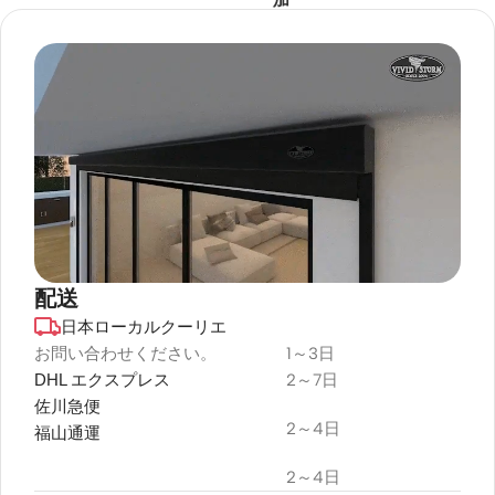
Ultra
Vision
￥0
VIVIDS
Short
Compa
Cabinet
TORM
Throw
🔍
ct
🔍
CineVi
Projec
LG
Amplifi
sion
tor
er
Color ·
Pro
Sound
￥582,
￥647,500
Size
Lentic
Syste
4K
ular
m
Hisense
Fixed
￥292,
VIVIDS
￥344,500
Frame
TORM
BOSE
UST
Motori
AWOL
ALR
In-
sed
🔍
Vision
Projec
Ceiling
Laser
LTV-
tor
TV
3000
Speaker
Screen
Cabine
Pro 4K
Color
￥171,8
￥190,900
t
🔍
3D
Copen
配送
4K
Ultra
hagen
Short
Heavy
FIXED
日本ローカルクーリエ
デュラプラス
Throw
Duty
🔍
￥642,
￥755,900
FRAME
Triple
Adjust
耐候性
お問い合わせください。
1～3日
Cabinet
SCREEN
Laser
able
Color ·
DHL エクスプレス
2～7日
プロジェクタースクリーン
Projec
Projec
Size
Size
tor
tor
佐川急便
Mounti
￥330,
￥367,300
2～4日
福山通運
VIVIDS
ng Kit
4K
VIVIDS
TORM
￥27,96
￥32,900
TORM
CineVi
AWOL
2～4日
🔍
Ceiling
Motori
sion