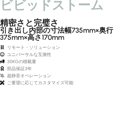
ビビッドストーム
Leica
Capacity
VIVIDS
tor
Color ·
TORM
￥245,
￥272,900
S Lite
Size
Hisens
4K
Hyper
精密さと完璧さ
e C3 /
Motori
Hisense
C2
VIVIDS
zed
引き出し内部の寸法幅735mm×奥行
Series
TORM
Tensio
Projec
AWOL
Motori
375mm×高さ170mm
n Floor
tor
Vision
sed
Rising
Floor
Aether
🔍
Laser
Lentic
リモート・ソリューション
Stand
ion Pro
TV
ular
RGB
Cabine
ユニバーサルな互換性
￥39,78
￥46,800
🔍
ALR
Laser
t
Projec
Floor
30KGの積載量
🔍
UST
🔍
Floren
tor
Stand
Projec
ce
部品保証3年
Screen
tor
Hisense
￥633,
￥744,900
￥356,
超静音オペレーション
￥395,900
￥493,
￥548,200
4K
150"
ご要望に応じてカスタマイズ可能
4K
Hisens
Cabinet
UST
e
Aetherion
Color ·
Color ·
C3/C2
Size
Ultra
Size ·
XGIMI
Smart
Option
AURA
Projec
VIVIDS
2 4K
🔍
tor
TORM
IMAX
Ceiling
Luxe
Motori
Enhan
Mount
Vision
sed
ced
Kit
Fixed
Laser