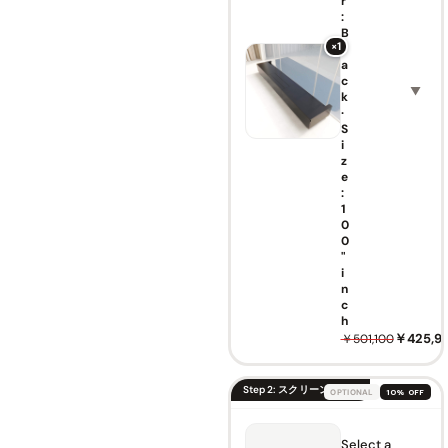
r
:
B
×1
l
a
c
▼
k
·
S
i
z
e
:
1
0
0
"
i
n
c
h
￥425,9
￥501,100
Step 2: スクリーンを選ぶ
OPTIONAL
10% OFF
Select a
VIVIDS