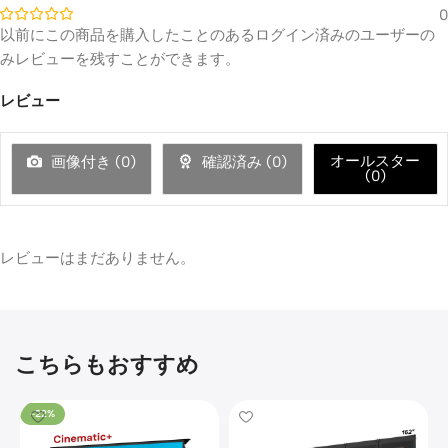
Heavy
SAVE
Size
0
15%
Duty
Multip
以前にこの商品を購入したことのあるログイン済みのユーザーの
−
+
1
Qty
urpose
みレビューを残すことができます。
Projec
tor
Ceiling
レビュー
🔍
Mount
￥26,52
￥31,200
Ceiling
オールスター
画像付き (
0
)
確認済み (
0
)
Mounting
(
0
)
Kit
XR10
Color ·
レビューはまだありません。
Model
Luxe
Vision
Heavy
Duty
こちらもおすすめ
Projec
tor
🔍
Floor
Stand
-22%
￥56,01
￥65,900