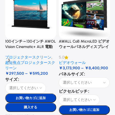
Floor
Stand
Luxe
Vision
Motori
sed
UST
Projec
100インチ～130インチ AWOL
AWALL CoB MicroLED ビデオ
A
tor
Vision Cinematic+ ALR 電動
ウォールパネルディスプレイ
Slider
Tray
式床昇降型音響スクリーン
🔍
￥67,91
￥79,900
プロジェクタースクリーン
,
5.0
3
UST
超短焦点プロジェクタースク
ビデオウォール
Projector
リーン
￥
3,173,900
–
￥
8,400,900
UST
￥
297,500
–
￥
595,200
パネルサイズ
Projector
サイズ
Slider
Model
ピクセルピッチ
お買い物カゴに追加
Luxe
Vision
購入する
Multi-
お買い物カゴに追加
Chann