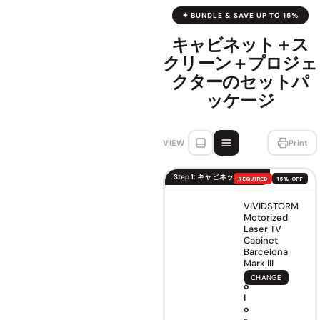
✦ BUNDLE & SAVE UP TO 15%
キャビネット＋ス
クリーン＋プロジェ
クターのセットパ
ッケージ
VIEW
Print
Step 1: キャビネットを選ぶ
REQUIRED
15% OFF
VIVIDSTORM
Motorized
Laser TV
Cabinet
Barcelona
Mark III
C
CHANGE
o
l
o