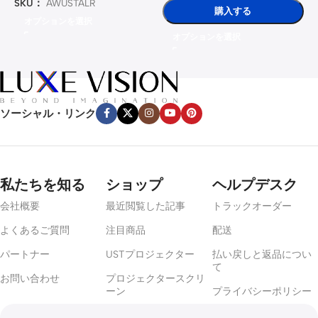
SKU：
AWUSTALR
el
購入する
Projec
オプションを選択
tor
Hardw
オプションを選択
are
Fusion
Proces
sor
Projec
🔍
tion
ソーシャル・リンク
Mappin
g
Server
￥107,0
￥125,900
Fusion
私たちを知る
ショップ
ヘルプデスク
Processor
Projector
会社概要
最近閲覧した記事
トラックオーダー
Mapping
Output
よくあるご質問
注目商品
配送
Channel
パートナー
USTプロジェクター
払い戻しと返品につい
て
Rechar
お問い合わせ
プロジェクタースクリ
geable
ーン
プライバシーポリシー
Active
3D
🔍