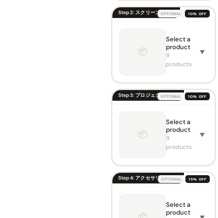
Step 2: スクリーンを選ぶ
OPTIONAL
10% OFF
Select a
VIVIDS
product
TORM
📦
▼
Motori
9
sed
products
Laser
TV
Cabine
t Berlin
Step 3: プロジェクターを選ぶ
OPTIONAL
10% OFF
– Leica
🔍
Cine 1
Edition
Select a
VIVIDS
￥439,
￥516,800
product
TORM
📦
▼
Cabinet
S PRO
9
Motori
products
Leica
sed
Color ·
Floor
Size
Rising
UST
Step 4: アクセサリーを選ぶ
OPTIONAL
15% OFF
Laser
VIVIDS
🔍
Projec
TORM
tor
Select a
Motori
Hisens
Screen
product
sed
e L9Q
📦
￥188,
▼
￥208,900