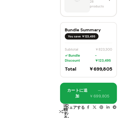
Laser
Triple
28
TV
ALR
Laser
products
Cabine
Ultra
CLR
t
Short
Color ·
🔍
Floren
Throw
Size
ce
Projec
🔍
tor
￥633,
￥744,900
Bundle Summary
80-
4K
AWOL
200"
You save ￥123,495
Vision
AWOL
Cabinet
￥779,
￥866,000
New
Thund
Color ·
Gen
4K
erBeat
Subtotal
￥823,300
Size
Daylig
Surrou
Hisense
ht
nd
✓ Bundle
−
Fresne
Sound
Discount
￥123,495
VIVIDS
🔍
l ALR
AWOL
Syste
TORM
🔍
Screen
Vision
m
Total
￥699,805
Motori
Aether
￥549,
￥308,
￥610,800
￥362,900
sed
ion
Laser
FIXED
Sound
Max
TV
FRAME
System
RGB
Cabine
Laser
SCREEN
カートに追
—
🔍
t
🔍
4K UST
Fresnel
Monte
BOSE
加
￥699,805
Projec
Carlo
Profes
Size
tor
sional
￥526,
￥619,600
比
ウ
￥696,
￥773,500
シェアする
Design
較
ィ
Cabinet
100''-1
4K
Max
す
ッ
Color ·
30''
DM2C-
Aetherion
る
シ