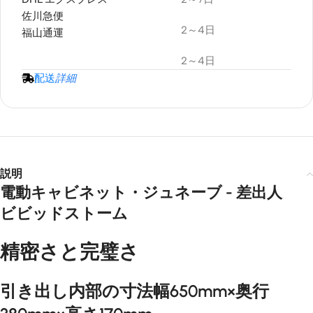
tor
プロジェクタースクリーン
ona
Laser
UST
Mounti
佐川急便
Mark III
Projec
ng Kit
Projector
tor
2～4日
￥425,9
￥501,100
福山通運
￥27,96
￥32,900
Screen
Cabinet
🔍
🔍
with
Ceiling
AWOL
Color ·
2～4日
Acous
Vision
Mounting
tic
Size
LTV-
配送
詳細
Kit
Transp
3500
Wall
arency
Pro 4K
VIVIDS
Mounting
￥189,8
3D
￥210,900
TORM
Triple
Acoustically
Kit
Reces
🔍
Laser
sed In-
transparent
Model
Projec
Ceiling
ALR
· Color
tor
Motori
🔍
Color ·
￥539,
￥599,900
zed
説明
UST
Size
4K
Heavy
電動キャビネット・ジュネーブ - 差出人
Projec
Load
AWOL
tor
Reces
ビビッドストーム
VIVIDS
Case
sed In-
TORM
AWOL
Ceiling
￥226,
￥266,200
CineVi
Vision
Projec
精密さと完璧さ
sion
LTV-
tor Lift
Pro
VIVIDS
3000
Pro
Lentic
TORM
Pro 4K
￥96,81
￥113,900
ular
Fully
🔍
3D
引き出し内部の寸法幅650mm×奥行
Projector
Fixed
Conce
Ultra
Frame
aled
Lift
Short