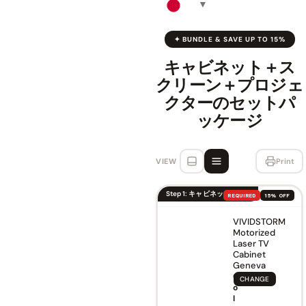
✦ BUNDLE & SAVE UP TO 15%
キャビネット＋ス
クリーン＋プロジェ
クターのセットパ
ッケージ
VIEW
Print
Step 1: キャビネットを選ぶ
REQUIRED
15% OFF
VIVIDSTORM
Motorized
Laser TV
Cabinet
Geneva
C
CHANGE
o
l