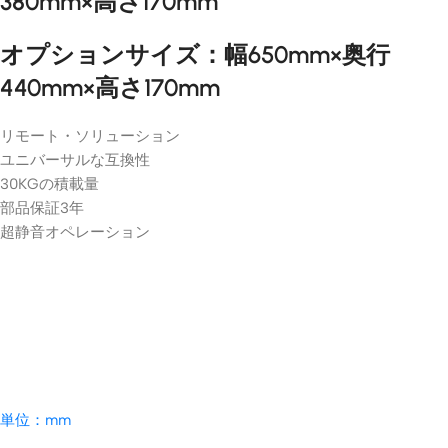
380mm×高さ170mm
UST
Motori
Throw
🔍
Color ·
ALR
sed
Triple
🔍
Drop
Projec
Laser
Laser
🔍
オプションサイズ：幅650mm×奥行
tor
TV
Distance
Projec
Screen
Cabine
tor
· Load
440mm×高さ170mm
t Paris
￥171,8
￥190,900
￥330,
￥367,300
Capacity
￥639,
￥751,800
4K
4K
Cabinet
FIXED
AWOL
リモート・ソリューション
Hisens
Color ·
FRAME
e C3 /
ユニバーサルな互換性
Size
SCREEN
C2
Formo
30KGの積載量
Series
Size
vie
Projec
部品保証3年
Theate
VIVIDS
tor
r
TORM
超静音オペレーション
VIVIDS
Floor
🔍
Premiu
Motori
TORM
Stand
m 4K
zed
CineVi
￥39,78
￥46,800
UST
Laser
sion
Triple
🔍
TV
Floor
Pro
Laser
Cabine
Stand
Fixed
🔍
Projec
t
Frame
Hisense
tor
Vienna
Fresne
￥358,1
￥532,
￥397,900
￥626,500
l UST
🔍
Hisens
ALR
4K
Cabinet
e
Projec
Formovie
Color ·
C3/C2
tor
単位：mm
Size
Ultra
Screen
Smart
Hisens
￥171,8
￥190,900