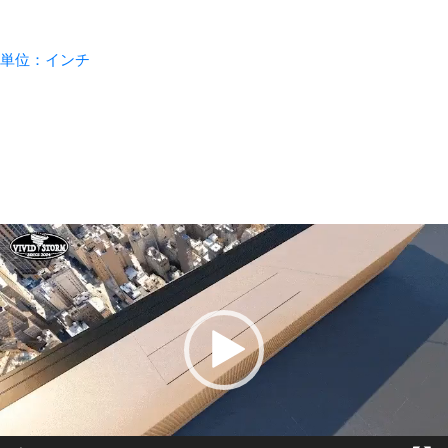
Projec
e PT1
VIVIDS
4K
ALR
🔍
tor
80" -
TORM
Size
Ceiling
150"
Motori
Mount
Laser
単位：インチ
sed
Kit
Cinem
Laser
AWOL
a 4K
￥16,06
￥18,900
TV
Vision
TriChro
Cabine
Hisense
🔍
100''-1
ma
t New
50''
🔍
UST
York
Cinem
Projec
Hisens
atic
￥0
tor
🔍
e HT
ALR
Cabinet
Saturn
￥245,
￥272,900
Screen
4.1.2Ch
LG
4K
￥185,
￥205,900
Dolby
Color ·
Hisense
動
4K
ATMOS
ALR
Size
Sound
Size
画
bar
AWOL
プ
with
VIVIDS
Vision
🔍
VIVIDS
Wirele
TORM
Aether
レ
TORM
ss
Motori
ion Pro
ー
S Lite
Subwo
sed
RGB
Hyper
ofer
Laser
Laser
ヤ
Motori
￥106,4
￥125,200
TV
UST
🔍
ー
zed
Cabine
Projec
Hisense
Tensio
t
tor
🔍
Sound
n Floor
Copen
￥493,
￥548,200
Rising
System
hagen
Lentic
4K