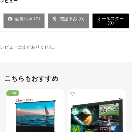
レビュー
Champagne
4K
CHANGE ›
· 100" inch
FIXED
Luxe
Vision
FRAME
オールスター
画像付き (
0
)
確認済み (
0
)
￥699,805
20KG
￥823,300
SCREEN
SAVE
(
0
)
Heavy
15%
Size
Duty
−
+
1
Qty
Multip
urpose
Projec
レビューはまだありません。
tor
Ceiling
🔍
Mount
￥26,52
￥31,200
Ceiling
Mounting
こちらもおすすめ
Kit
XR10
-22%
Color ·
Model
Luxe
Vision
Heavy
Duty