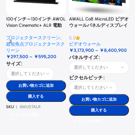
Projec
tor
🔍
Floor
Stand
100インチ～130インチ AWOL
AWALL CoB MicroLED ビデオ
A
￥56,01
￥65,900
Vision Cinematic+ ALR 電動
ウォールパネルディスプレイ
Floor
式床昇降型音響スクリーン
Stand
プロジェクタースクリーン
,
5.0
3
超短焦点プロジェクタースク
ビデオウォール
Luxe
リーン
￥
3,173,900
–
￥
8,400,900
Vision
Motori
￥
297,500
–
￥
595,200
パネルサイズ
sed
サイズ
UST
Projec
tor
ピクセルピッチ
Slider
Tray
お買い物カゴに追加
🔍
￥67,91
￥79,900
購入する
UST
お買い物カゴに追加
Projector
SKU：
AWUSTALR
UST
購入する
オプションを選択
Projector
オプションを選択
Slider
Model