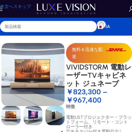
本文へスキップ
JA
ホーム
/
ショップ
/
レーザーTVキャビネット
無料＆迅速な配
達
VIVIDSTORM 電動レ
ーザーTVキャビネ
ット ジュネーブ
￥
823,300
–
￥
967,400
特徴
電動USTプロジェクター・プラッ
トフォーム、リモート・コント
ローラー付き
穴あきカバー付き電動引出し