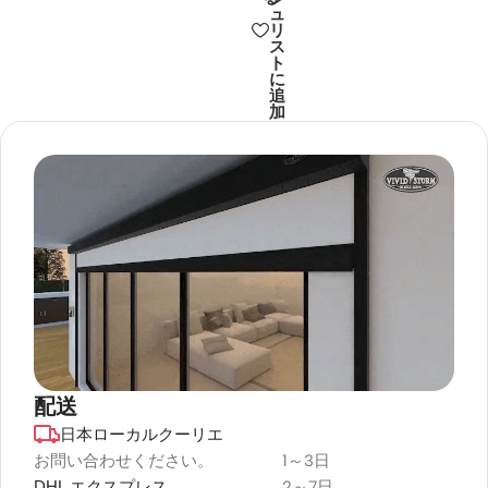
AWOL
LP In-
Size
ュ
Vision
Ceiling
リ
Cinem
Hisens
Louds
ス
AWOL
atic+
e PX4
peaker
ト
Vision
ALR
Pro 4K
に
+ Luxe
New
Motori
追
Ultra
Vision
Gen
加
zed
Short
Compa
Vanish
Floor
Throw
🔍
ct
🔍
🔍
TV
Rising
Projec
Amplifi
Cabine
Acous
tor
er
🔍
t
tic
Sound
￥582,
￥647,500
Screen
Syste
￥532,
￥626,500
4K
m
￥267,
￥297,500
AWOL
Hisense
￥292,
￥344,500
ALR
AWOL
BOSE
AWOL
Vision
XGIMI
In-
Vision
Size
AURA
Ceiling
Size
2 4K
IMAX
Speaker
VIVIDS
Enhan
Color
TORM
VIVIDS
ced
Motori
TORM
UST
zed
S PRO
Laser
Heavy
配送
🔍
Laser
P
Projec
Duty
TV
Motori
日本ローカルクーリエ
デュラプラス
tor
Adjust
Cabine
sed
able
耐候性
￥563,
￥626,500
お問い合わせください。
1～3日
t
Rollabl
Projec
🔍
Barcel
e UST
4K
DHL エクスプレス
2～7日