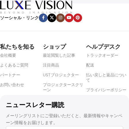
Luxe
Vision
Multi-
ソーシャル・リンク
Chann
el
Projec
tor
Hardw
are
私たちを知る
ショップ
ヘルプデスク
Fusion
Proces
会社概要
最近閲覧した記事
トラックオーダー
sor
Projec
🔍
よくあるご質問
注目商品
配送
tion
Mappin
パートナー
USTプロジェクター
払い戻しと返品につい
g
て
Server
お問い合わせ
プロジェクタースクリ
￥107,0
￥125,900
ーン
プライバシーポリシー
Fusion
Processor
ニュースレター購読
Projector
Mapping
メーリングリストにご登録いただくと、最新情報やキャンペ
Output
ーン情報をお届けします。
Channel