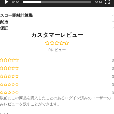
￥642,
￥755,900
ular
00:00
00:14
Aetherion
JMGO
🔍
Cabinet
ALR
N1
Projec
Color ·
Ultra
tor
スロー距離計算機
Size
Ceiling
Screen
配送
🔍
Mounti
￥356,
￥395,900
ng Kit
保証
VIVIDS
150"
￥23,715
￥27,900
TORM
カスタマーレビュー
UST
Motori
JMGO
Color ·
zed
Laser
Size ·
JMGO
TV
0レビュー
Option
N1
Cabine
Ultra
t
0
Floor
Genev
🔍
Luxe
Stand
a
—
🔍
Vision
0
Champ
￥32,21
Fixed
￥37,900
agne,
Frame
JMGO
0
100"
Ultra-
inch
thin
0
Leica
Bezel
￥699,
￥823,300
Cine
Fresne
Cabinet
0
Play 1
l ALR
Color ·
以前にこの商品を購入したことのあるログイン済みのユーザーの
Floor
Projec
🔍
🔍
Stand
Size
tion
みレビューを残すことができます。
Screen
￥63,66
￥74,900
￥140,
￥156,500
stand