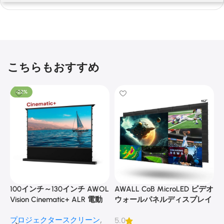
こちらもおすすめ
-22%
100インチ～130インチ AWOL
AWALL CoB MicroLED ビデオ
A
Vision Cinematic+ ALR 電動
ウォールパネルディスプレイ
式床昇降型音響スクリーン
プロジェクタースクリーン
,
5.0
3