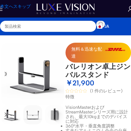
本文へスキップ
JA
ホーム
/
ショップ
/
アクセサリー
/
プロジェクターマウント＆スタンド
無料＆迅速な配
達
バレリオン卓上ジン
バルスタンド
￥
21,900
(
1
件のレビュー)
特徴
VisionMasterおよび
StreamMasterシリーズ用に設計
され、最大10kgまでのデバイス
に対応
360°水平・垂直角度調整
丈夫なアルミニウム合金の台座