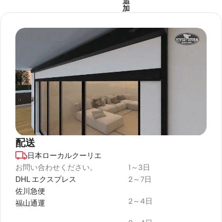
追
加
配送
日本ローカルクーリエ
デュラプラス
耐候性
お問い合わせください。
1～3日
DHL エクスプレス
2～7日
プロジェクタースクリーン
佐川急便
2～4日
福山通運