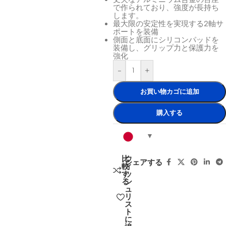
で作られており、強度が長持ち
します。
最大限の安定性を実現する2軸サ
ポートを装備
側面と底面にシリコンパッドを
装備し、グリップ力と保護力を
強化
-
+
お買い物カゴに追加
購入する
比
ウ
シェアする
較
ィ
す
ッ
る
シ
ュ
リ
ス
ト
に