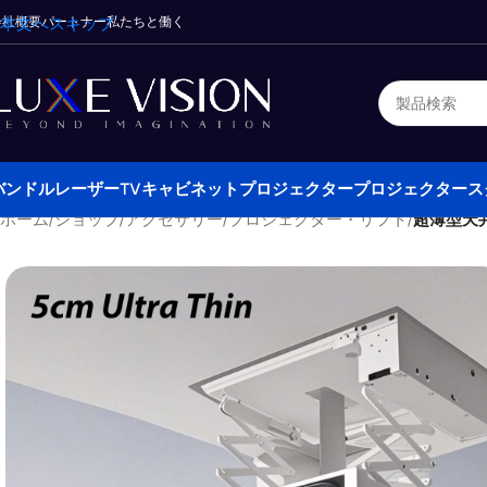
会社概要
本文へスキップ
パートナー
私たちと働く
バンドル
レーザーTVキャビネット
プロジェクター
プロジェクタース
ホーム
/
ショップ
/
アクセサリー
/
プロジェクター・リフト
/
超薄型天