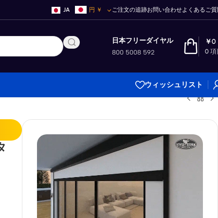
JA
円
￥
ご注文の追跡
お問い合わせ
よくあるご質
日本フリーダイヤル
￥
0
0
項
800 5008 592
ウィッシュリスト
タ