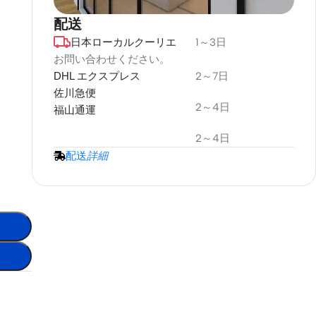
配送
日本ローカルクーリエ
1～3日
デュラプラス
耐候性
お問い合わせください。
DHL エクスプレス
2～7日
プロジェクタースクリーン
佐川急便
2～4日
福山通運
詳細情報
2～4日
配送
詳細