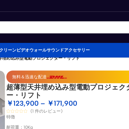
クリーン
ビデオウォール
サウンド
アクセサリー
井埋め込み型電動プロジェクター・リフト
無料＆迅速な配達
超薄型天井埋め込み型電動プロジェク
ー・リフト
￥
123,900
–
￥
171,900
(
1
件のレビュー)
特徴
耐荷重：10Kg