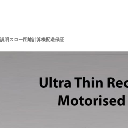
説明
スロー距離計算機
配送
保証