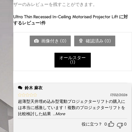
ザーのみレビューを残すことができます。
Ultra Thin Recessed In-Ceiling Motorised Projector Lift
に対
するレビュー1件
画像付き (
0
)
確認済み (
0
)
オールスター
(
1
)
鈴木 麻衣
17/02/2026
超薄型天井埋め込み型電動プロジェクターリフトの購入に
は本当に感激しています！複数のプロジェクターリフトを
比較検討した結果
...More
役に立つ？
0
0