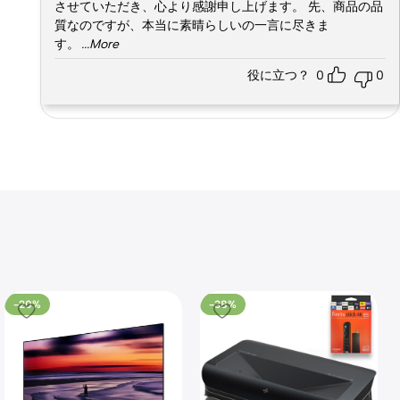
させていただき、心より感謝申し上げます。 先、商品の品
質なのですが、本当に素晴らしいの一言に尽きま
す。
...More
役に立つ？
0
0
-20%
-38%