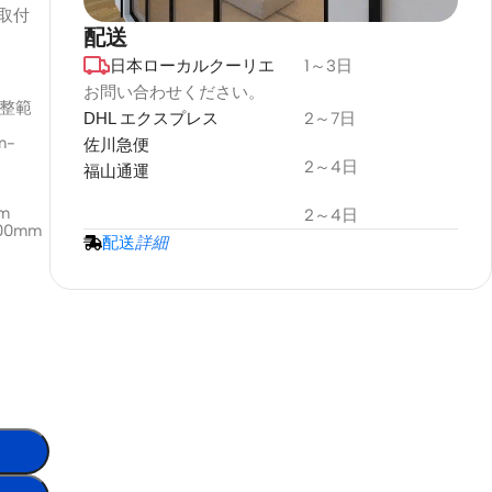
取付
配送
日本ローカルクーリエ
1～3日
デュラプラス
耐候性
お問い合わせください。
調整範
DHL エクスプレス
2～7日
プロジェクタースクリーン
m-
佐川急便
2～4日
福山通運
詳細情報
m
2～4日
0mm
配送
詳細