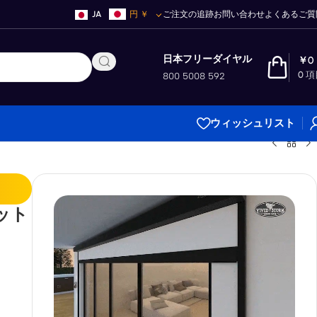
JA
円
￥
ご注文の追跡
お問い合わせ
よくあるご質
日本フリーダイヤル
￥
0
0
項
800 5008 592
ウィッシュリスト
ット