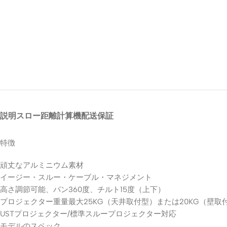
説明
スロー距離計算機
配送
保証
特徴
頑丈なアルミニウム素材
イージー・スルー・ケーブル・マネジメント
高さ調節可能、パン360度、チルト15度（上下）
プロジェクター重量最大25KG（天井取付型）または20KG（壁取
USTプロジェクター/標準スループロジェクター対応
モデルのスペック