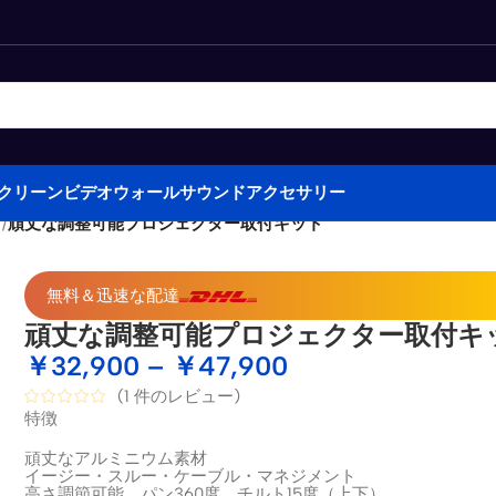
クリーン
ビデオウォール
サウンド
アクセサリー
ド
/
頑丈な調整可能プロジェクター取付キット
無料＆迅速な配達
頑丈な調整可能プロジェクター取付キ
￥
32,900
–
￥
47,900
(
1
件のレビュー)
特徴
頑丈なアルミニウム素材
イージー・スルー・ケーブル・マネジメント
高さ調節可能、パン360度、チルト15度（上下）