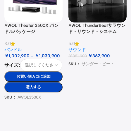
AWOL Theater 3500X バン
AWOL ThunderBeatサラウン
ドルパッケージ
ド・サウンド・システム
3.0
5.0
バンドル
サウンド
￥
1,002,900
–
￥
1,030,900
￥
362,900
￥
381,900
SKU：
サンダー・ビート
サイズ
お買い物カゴに追加
購入する
SKU：
AWOL3500X