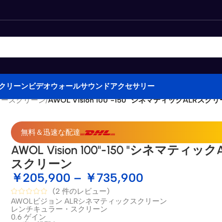
クリーン
ビデオウォール
サウンド
アクセサリー
タースクリーン
/
AWOL Vision 100"-150 "シネマティックALRスク
無料＆迅速な配達
AWOL Vision 100"-150 "シネマティック
スクリーン
￥
205,900
–
￥
735,900
(
2
件のレビュー)
AWOLビジョン ALRシネマティックスクリーン
レンチキュラー・スクリーン
0.6 ゲイン