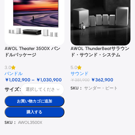
AWOL Theater 3500X バン
AWOL ThunderBeatサラウン
ドルパッケージ
ド・サウンド・システム
3.0
5.0
バンドル
サウンド
￥
1,002,900
–
￥
1,030,900
￥
362,900
￥
381,900
SKU：
サンダー・ビート
サイズ
お買い物カゴに追加
購入する
SKU：
AWOL3500X