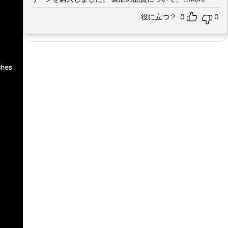
役に立つ？
0
0