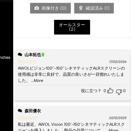
画像付き (
0
)
確認済み (
1
)
オールスター
(
2
)
山本拓也
17/02/2026
AWOLビジョン100''-150''シネマティックALRスクリーンの
使用感は非常に良好で、品質の良いさが一目惚れいたしま
した。
...More
役に立つ？
0
0
森田優衣
20/12/2025
私は最近、AWOL Vision 100'-150'シネマティックALRスク
リーンを購入しました。 製品の品質について、
...More