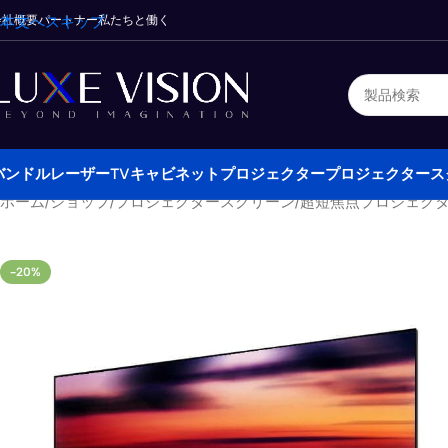
会社概要
本文へスキップ
パートナー
私たちと働く
バンドル
レーザーTVキャビネット
プロジェクター
プロジェクタース
ホーム
/
ショップ
/
プロジェクタースクリーン
/
超短焦点プロジェク
-20%