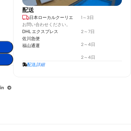
配送
日本ローカルクーリエ
1～3日
デュラプラス
耐候性
お問い合わせください。
DHL エクスプレス
2～7日
プロジェクタースクリーン
佐川急便
2～4日
福山通運
詳細情報
2～4日
配送
詳細