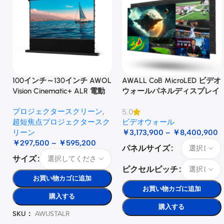
100インチ～130インチ AWOL
AWALL CoB MicroLED ビデオ
Vision Cinematic+ ALR 電動
ウォールパネルディスプレイ
式床昇降型音響スクリーン
プロジェクタースクリーン
,
5.0
超短焦点プロジェクタースク
ビデオウォール
リーン
￥
3,173,900
–
￥
8,400,900
￥
297,500
–
￥
595,200
パネルサイズ
サイズ
ピクセルピッチ
お買い物カゴに追加
お買い物カゴに追加
購入する
購入する
SKU：
AWUSTALR