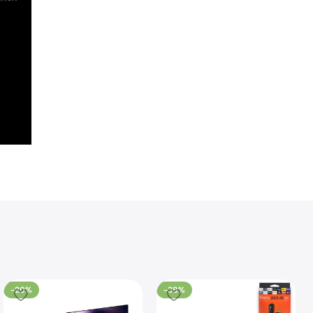
-20%
-38%