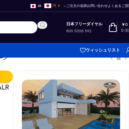
JA
円
￥
ご注文の追跡
お問い合わせ
よくあるご質
日本フリーダイヤル
￥
0
0
項
800 5008 592
ウィッシュリスト
リーン
ALR