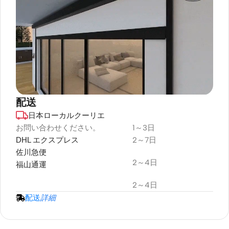
配送
日本ローカルクーリエ
デュラプラス
耐候性
お問い合わせください。
1～3日
DHL エクスプレス
2～7日
プロジェクタースクリーン
佐川急便
2～4日
福山通運
2～4日
配送
詳細