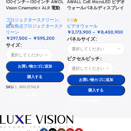
100インチ～130インチ AWOL
AWALL CoB MicroLED ビデオ
A
Vision Cinematic+ ALR 電動
ウォールパネルディスプレイ
式床昇降型音響スクリーン
プロジェクタースクリーン
,
5.0
3
超短焦点プロジェクタースク
ビデオウォール
リーン
￥
3,173,900
–
￥
8,400,900
￥
297,500
–
￥
595,200
パネルサイズ
サイズ
ピクセルピッチ
お買い物カゴに追加
購入する
お買い物カゴに追加
SKU：
AWUSTALR
購入する
オプションを選択
オプションを選択