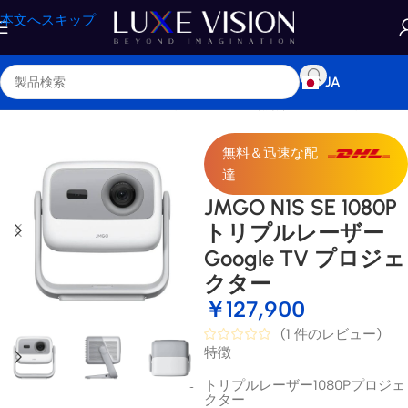
本文へスキップ
JA
ホーム
/
ショップ
/
プロジェクター
/
標準 / 長焦点プロジェクター
無料＆迅速な配
達
JMGO N1S SE 1080P
トリプルレーザー
Google TV プロジェ
クター
￥
127,900
(
1
件のレビュー)
特徴
トリプルレーザー1080Pプロジェ
クター