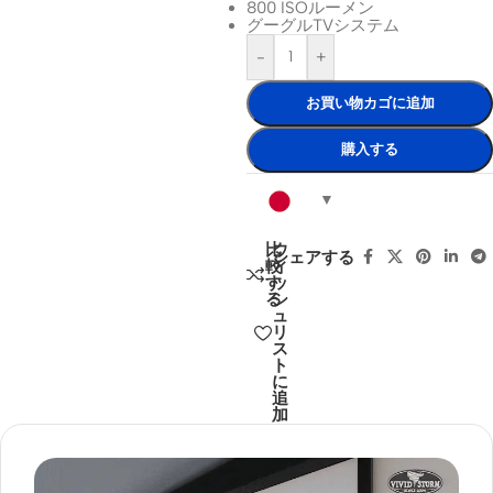
800 ISOルーメン
グーグルTVシステム
-
+
お買い物カゴに追加
購入する
比
ウ
シェアする
較
ィ
す
ッ
る
シ
ュ
リ
ス
ト
に
追
加