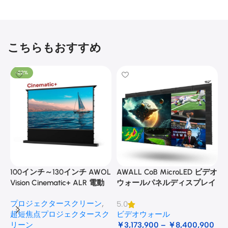
こちらもおすすめ
-22%
100インチ～130インチ AWOL
AWALL CoB MicroLED ビデオ
A
Vision Cinematic+ ALR 電動
ウォールパネルディスプレイ
式床昇降型音響スクリーン
プロジェクタースクリーン
,
5.0
3
超短焦点プロジェクタースク
ビデオウォール
リーン
￥
3,173,900
–
￥
8,400,900