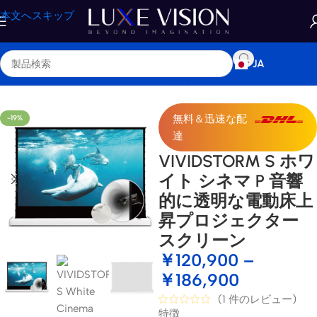
本文へスキップ
JA
プロジェクタースクリーン
/
標準 / 長焦点プロジェクタースクリーン
無料＆迅速な配
-19%
達
VIVIDSTORM S ホワ
イト シネマ P 音響
的に透明な電動床上
昇プロジェクター
スクリーン
￥
120,900
–
￥
186,900
(
1
件のレビュー)
特徴