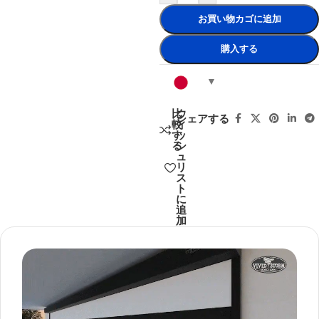
お買い物カゴに追加
購入する
比
ウ
シェアする
較
ィ
す
ッ
る
シ
ュ
リ
ス
ト
に
追
加