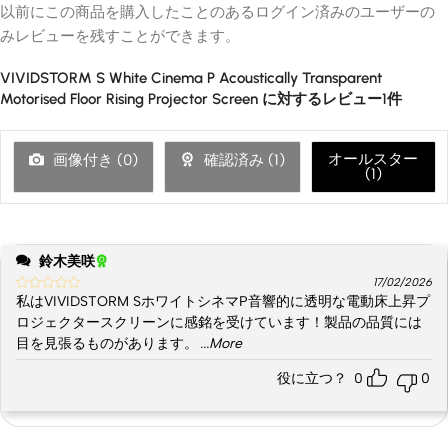
以前にこの商品を購入したことのあるログイン済みのユーザーの
みレビューを残すことができます。
VIVIDSTORM S White Cinema P Acoustically Transparent
Motorised Floor Rising Projector Screen
に対するレビュー1件
オールスター
画像付き (
0
)
確認済み (
1
)
(
1
)
鈴木美咲
17/02/2026
私はVIVIDSTORM SホワイトシネマP音響的に透明な電動床上昇プ
ロジェクタースクリーンに感銘を受けています！製品の品質には
目を見張るものがあります。
...More
役に立つ？
0
0