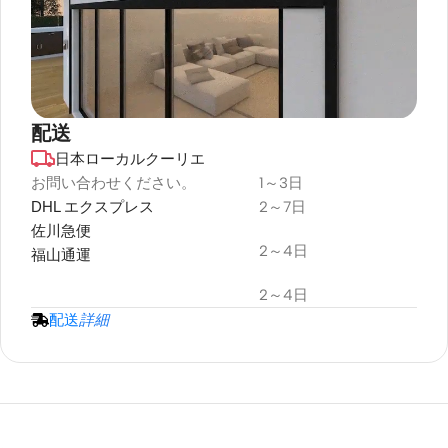
配送
日本ローカルクーリエ
デュラプラス
耐候性
お問い合わせください。
1～3日
DHL エクスプレス
2～7日
プロジェクタースクリーン
佐川急便
2～4日
福山通運
2～4日
配送
詳細