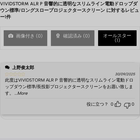
VIVIDSTORM ALR P 音響的に透明なスリムライン電動ドロップダ
ウン標準/ロングスロープロジェクタースクリーン
に対するレビュ
ー1件
オールスター
画像付き (
0
)
確認済み (
0
)
(
1
)
上野俊太郎
30/09/2025
此度はVIVIDSTORM ALR P 音響的に透明なスリムライン電動ドロ
ップダウン標準/長投影プロジェクタースクリーンをお愿い致しま
す。
...More
役に立つ？
0
0