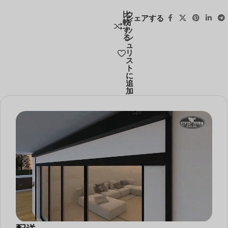
比
ウ
シェアする
較
ィ
す
ッ
る
シ
ュ
リ
ス
ト
に
追
加