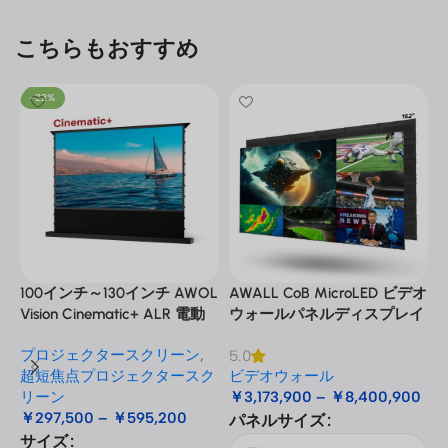
こちらもおすすめ
-22%
100インチ～130インチ AWOL
AWALL CoB MicroLED ビデオ
A
Vision Cinematic+ ALR 電動
ウォールパネルディスプレイ
式床昇降型音響スクリーン
プロジェクタースクリーン
,
5.0
3
超短焦点プロジェクタースク
ビデオウォール
リーン
￥
3,173,900
–
￥
8,400,900
￥
297,500
–
￥
595,200
パネルサイズ
サイズ