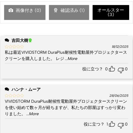
オールスター
画像付き (
0
)
確認済み (
1
)
(
3
)
吉田大樹
18/12/2025
私は最近VIVIDSTORM DuraPlus耐候性電動屋外プロジェクタース
クリーンを購入しました。 レジ
...More
役に立つ？
0
0
ハンナ・ムーア
28/06/2025
VIVIDSTORM DuraPlus耐候性電動屋外プロジェクタースクリーン
を使い始めて数ヶ月が経ちますが、私たちの部屋はすっかり変わ
りました。
...More
役に立つ？
1
0