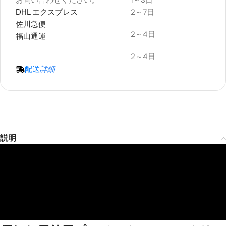
耐候性
DHL エクスプレス
2～7日
プロジェクタースクリーン
佐川急便
2～4日
福山通運
2～4日
配送
詳細
説明