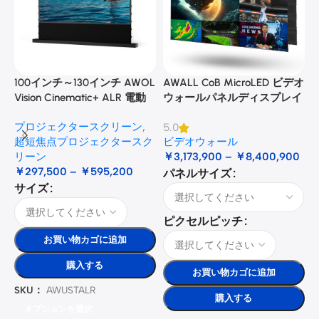
100インチ～130インチ AWOL
AWALL CoB MicroLED ビデオ
A
Vision Cinematic+ ALR 電動
ウォールパネルディスプレイ
式床昇降型音響スクリーン
プロジェクタースクリーン
,
5.0
3
超短焦点プロジェクタースク
ビデオウォール
リーン
￥
3,173,900
–
￥
8,400,900
￥
297,500
–
￥
595,200
パネルサイズ
サイズ
ピクセルピッチ
お買い物カゴに追加
購入する
お買い物カゴに追加
SKU：
AWUSTALR
購入する
オプションを選択