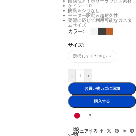
耐候性アイボリーラックス素材
ゲイン：1.0
防風＆シワなし
モーター駆動＆超耐久性
要望に応じて利用可能なカスタ
ムサイズ
カラー
サイズ
-
+
お買い物カゴに追加
購入する
比
ウ
シェアする
較
ィ