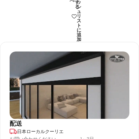
す
ッ
る
シ
ュ
リ
ス
ト
に
追
加
配送
日本ローカルクーリエ
デュラプラス
お問い合わせください。
1～3日