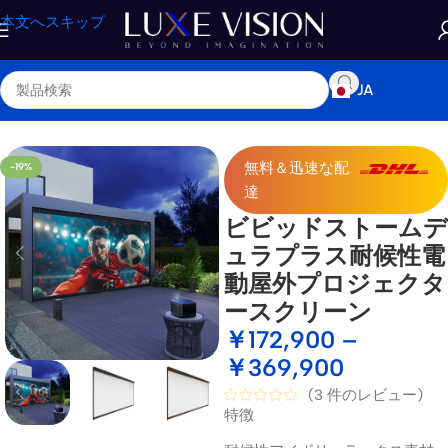
本文へスキップ
JA
ショップ
/
プロジェクタースクリーン
/
屋外プロジェクタースクリーン
無料＆迅速な配
-19%
達
ビビッドストームデ
ュラプラス耐候性電
動屋外プロジェクタ
ースクリーン
￥
172,900
–
￥
369,900
(
3
件のレビュー)
特徴