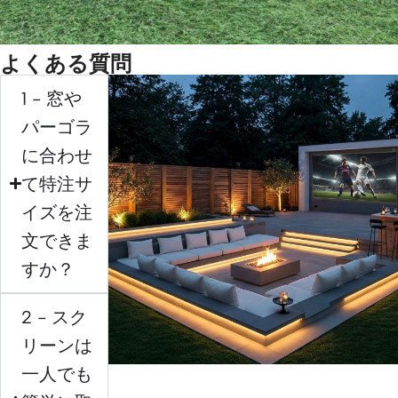
よくある質問
1 - 窓や
パーゴラ
に合わせ
て特注サ
イズを注
文できま
すか？
2 - スク
リーンは
一人でも