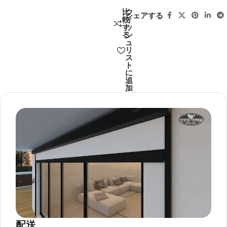
比
ウ
シェアする
較
ィ
す
ッ
る
シ
ュ
リ
ス
ト
に
追
加
配送