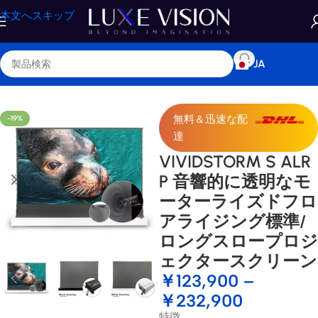
本文へスキップ
JA
プロジェクタースクリーン
/
標準 / 長焦点プロジェクタースクリーン
無料＆迅速な配
-19%
達
VIVIDSTORM S ALR
P 音響的に透明なモ
ーターライズドフロ
アライジング標準/
ロングスロープロジ
ェクタースクリーン
￥
123,900
–
￥
232,900
特徴