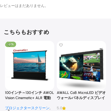
レビューはまだありません。
こちらもおすすめ
-22%
100インチ～130インチ AWOL
AWALL CoB MicroLED ビデオ
A
Vision Cinematic+ ALR 電動
ウォールパネルディスプレイ
式床昇降型音響スクリーン
プロジェクタースクリーン
,
5.0
3