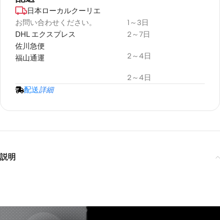
日本ローカルクーリエ
デュラプラス
耐候性
お問い合わせください。
1～3日
DHL エクスプレス
2～7日
プロジェクタースクリーン
佐川急便
2～4日
福山通運
2～4日
配送
詳細
説明