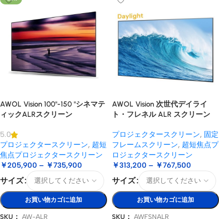
AWOL Vision 100"-150 "シネマテ
AWOL Vision 次世代デイライ
ィックALRスクリーン
ト・フレネル ALR スクリーン
プロジェクタースクリーン
,
固定
5.0
プロジェクタースクリーン
,
超短
フレームスクリーン
,
超短焦点プ
焦点プロジェクタースクリーン
ロジェクタースクリーン
￥
205,900
–
￥
735,900
￥
313,200
–
￥
767,500
サイズ
サイズ
お買い物カゴに追加
お買い物カゴに追加
SKU：
AW-ALR
SKU：
AWFSNALR