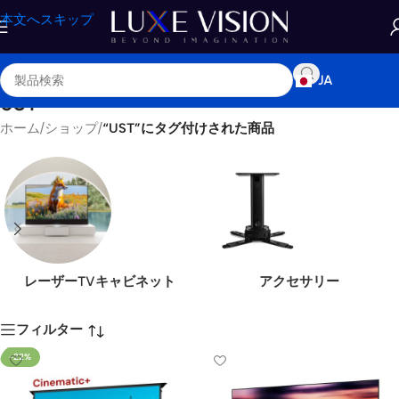
本文へスキップ
JA
UST
ホーム
/
ショップ
/
“UST”にタグ付けされた商品
レーザーTVキャビネット
アクセサリー
フィルター
-22%