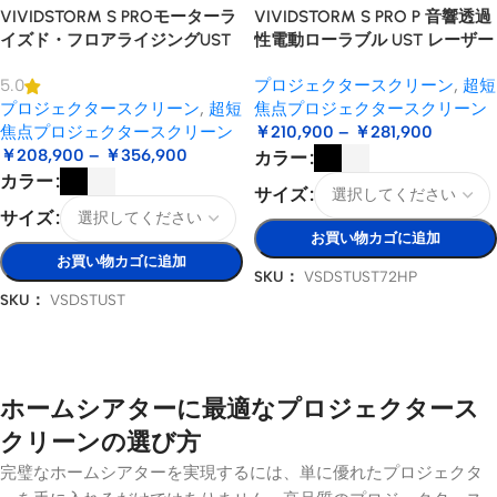
VIVIDSTORM S PROモーターラ
VIVIDSTORM S PRO P 音響透過
イズド・フロアライジングUST
性電動ローラブル UST レーザー
レーザー・プロジェクター・ス
プロジェクター スクリーン
プロジェクタースクリーン
,
超短
5.0
クリーン
プロジェクタースクリーン
,
超短
焦点プロジェクタースクリーン
焦点プロジェクタースクリーン
￥
210,900
–
￥
281,900
￥
208,900
–
￥
356,900
カラー
カラー
サイズ
サイズ
お買い物カゴに追加
お買い物カゴに追加
SKU：
VSDSTUST72HP
SKU：
VSDSTUST
オプションを選択
オプションを選択
ホームシアターに最適なプロジェクタース
クリーンの選び方
完璧なホームシアターを実現するには、単に優れたプロジェクタ