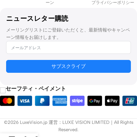
ーン
プライバシーポリシー
部屋の大きさは、スクリーンのサイズと視聴距離に影響します。
大きすぎるスクリーンは近くで見ると圧迫感があり、小さすぎる
ニュースレター購読
スクリーンは映画のようなインパクトを与えることができませ
ん。
メーリングリストにご登録いただくと、最新情報やキャンペ
ーン情報をお届けします。
2.
適切なスクリーンタイプを選ぶ
固定フレームスクリーン
サブスクライブ
スクリーンを設置したままの専用ホームシアターに最適。優れた
張力とクリーンでプロフェッショナルな外観を提供します。
セーフティ・ペイメント
電動ドロップダウン・スクリーン
多目的ルームに最適です。このスクリーンは、使用しないときは
天井やケーシングに収納することができます。
©2026 LuxeVision.jp 運営：LUXE VISION LIMITED｜All Rights
フロアライジングスクリーン
Reserved.