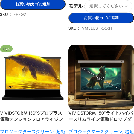
お買い物カゴに追加
モデル
SKU：
FFFG2
お買い物カゴに追加
オプションを選択
SKU：
VMSLUSTXXXH
オプションを選択
-10%
VIVIDSTORM 130″Sプロプラス
VIVIDSTORM 150″ライトハイパ
電動テンションフロアライジン
ースリムライン電動ドロップダ
グCLR/ALRプロジェクタースク
ウンレンズキュラーALRプロジ
プロジェクタースクリーン
,
超短
プロジェクタースクリーン
,
超短
リーン
ェクタースクリーン