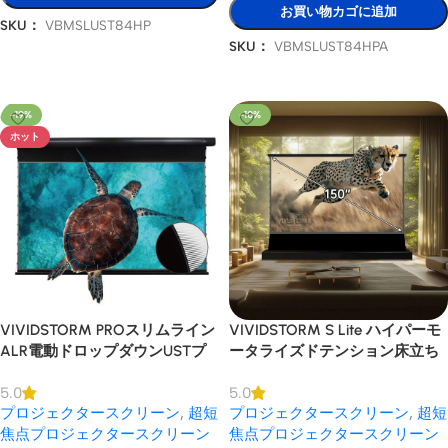
お買い物カゴに追加
SKU：
VBMSLUST84HP
SKU：
VBMSLUST84HPA
オプションを選択
オプションを選択
-19%
-10%
ホット
VIVIDSTORM PROスリムライン
VIVIDSTORM S Lite ハイパーモ
ALR電動ドロップダウンUSTプ
ータライズドテンション床立ち
ロジェクタースクリーン
上がりレンチキュラーALRプロ
5.0
5.0
ジェクタースクリーン
プロジェクタースクリーン
,
超短
プロジェクタースクリーン
,
超短
焦点プロジェクタースクリーン
焦点プロジェクタースクリーン