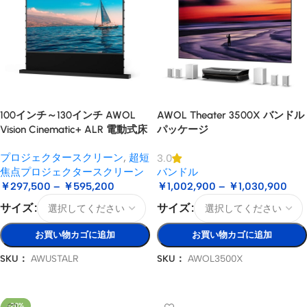
100インチ～130インチ AWOL
AWOL Theater 3500X バンドル
Vision Cinematic+ ALR 電動式床
パッケージ
昇降型音響スクリーン
プロジェクタースクリーン
,
超短
3.0
焦点プロジェクタースクリーン
バンドル
￥
297,500
–
￥
595,200
￥
1,002,900
–
￥
1,030,900
サイズ
サイズ
お買い物カゴに追加
お買い物カゴに追加
SKU：
AWUSTALR
SKU：
AWOL3500X
オプションを選択
オプションを選択
-20%