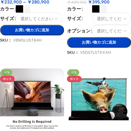
￥
232,900
–
￥
280,900
￥
395,900
￥
439,900
カラー
カラー
サイズ
サイズ
お買い物カゴに追加
オプション
SKU：
VBMSLUST84H
お買い物カゴに追加
オプションを選択
SKU：
VSDSTLSTXXXH
オプションを選択
-19%
-19%
ホット
ホット