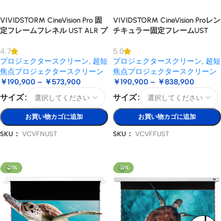
VIVIDSTORM CineVision Pro 固
VIVIDSTORM CineVision Proレン
定フレームフレネル UST ALR プ
チキュラー固定フレームUST
ロジェクタースクリーン
ALRプロジェクタースクリーン
4.7
5.0
プロジェクタースクリーン
,
超短
プロジェクタースクリーン
,
超短
焦点プロジェクタースクリーン
焦点プロジェクタースクリーン
￥
190,900
–
￥
573,900
￥
190,900
–
￥
838,900
サイズ
サイズ
お買い物カゴに追加
お買い物カゴに追加
SKU：
VCVFNUST
SKU：
VCVFFUST
オプションを選択
オプションを選択
-25%
-19%