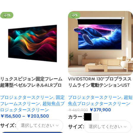
お買い物カゴに追加
-23%
-19%
リュクスビジョン固定フレーム
VIVIDSTORM 130″プロプラスス
超薄型ベゼルフレネルALRプロ
リムライン電動テンションUST
ジェクションスクリーン
ALRプロジェクタースクリーン
プロジェクタースクリーン
,
固定
プロジェクタースクリーン
,
超短
フレームスクリーン
,
超短焦点プ
焦点プロジェクタースクリーン
ロジェクタースクリーン
￥
379,900
￥
469,900
￥
156,500
–
￥
203,500
カラー
サイズ
サイズ