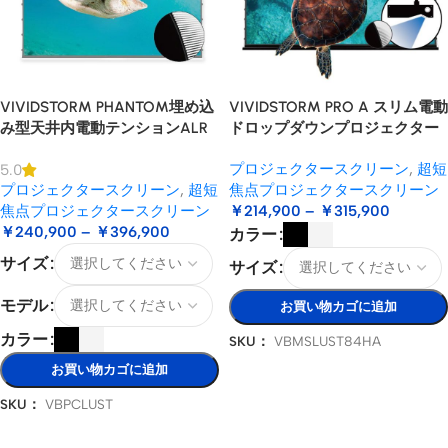
VIVIDSTORM PHANTOM埋め込
VIVIDSTORM PRO A スリム電動
み型天井内電動テンションALR
ドロップダウンプロジェクター
USTプロジェクタースクリーン
スクリーン（天井取付型USTレ
プロジェクタースクリーン
,
超短
5.0
ーザープロジェクター用
プロジェクタースクリーン
,
超短
焦点プロジェクタースクリーン
焦点プロジェクタースクリーン
￥
214,900
–
￥
315,900
￥
240,900
–
￥
396,900
カラー
サイズ
サイズ
モデル
お買い物カゴに追加
カラー
SKU：
VBMSLUST84HA
オプションを選択
お買い物カゴに追加
SKU：
VBPCLUST
オプションを選択