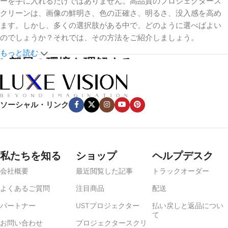
ーを手に入れるだけではありません。高品質のプロジェクタース
クリーンは、画像の鮮明さ、色の正確さ、明るさ、没入感を高め
ます。しかし、多くの選択肢がある中で、どのように選べばよい
のでしょうか？それでは、その方法をご紹介しましょう。
もっと読む
1.
部屋の環境を理解する
環境光
ソーシャル・リンク
光のコントロールは最も重要な要素だ。映画館専用スペースのよ
うな暗い部屋なら、白やグレーのマットスクリーンが効果的だ。
しかし、窓や周囲照明のある明るい部屋では、白やグレーのマッ
トスクリーンが効果的です。
アンビエントライトリジェクティン
私たちを知る
ショップ
ヘルプデスク
グ（ALR）
スクリーンまたは
超短焦点（UST）ALR
コントラスト
会社概要
最近閲覧した記事
トラックオーダー
と色の鮮やかさを保つために、スクリーンを使用することをお勧
めします。
よくあるご質問
注目商品
配送
パートナー
USTプロジェクター
払い戻しと返品につい
部屋の広さ
て
お問い合わせ
プロジェクタースクリ