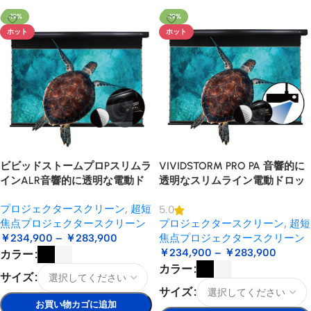
-19%
-19%
ホット
ホット
ビビッドストームプロPスリムラ
VIVIDSTORM PRO PA 音響的に
インALR音響的に透明な電動ド
透明なスリムライン電動ドロッ
ロップダウンUSTプロジェクタ
プ ダウン プロジェクター スク
プロジェクタースクリーン
,
超短
5.0
ースクリーン
リーン天井マウント UST レーザ
焦点プロジェクタースクリーン
プロジェクタースクリーン
,
超短
ー プロジェクター用
￥
234,900
–
￥
283,900
焦点プロジェクタースクリーン
￥
234,900
–
￥
283,900
カラー
カラー
サイズ
サイズ
お買い物カゴに追加