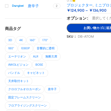
5.0
プロジェクター
,
ミニプロ
唐辛子
2
￥
124,900
–
￥
136,900
オプション
お買い物カゴに追
商品タグ
SKU：
DB-ATOM
3D
4K
160"
170"
180"
1080P
音響的に透明
エーテリオン
ALR
無断欠席
AWOLビジョン
BOSE
バンドル
キャビネット
天井取付キット
クロロフルオロカーボン
唐辛子
固定フレームスクリーン
フロアライジングスクリーン