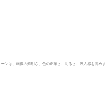
リーンは、画像の鮮明さ、色の正確さ、明るさ、没入感を高めま
かし、窓や周囲照明のある明るい部屋では、白やグレーのマットス