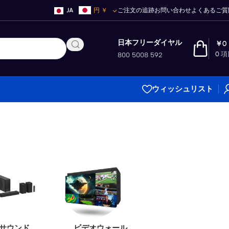
JA
円
￥
ご注文の追跡
お問い合わせ
よくあるご質
日本フリーダイヤル
￥
0
0
項
800 5008 592
ウィッシュリスト
サウンド
ビデオウォール