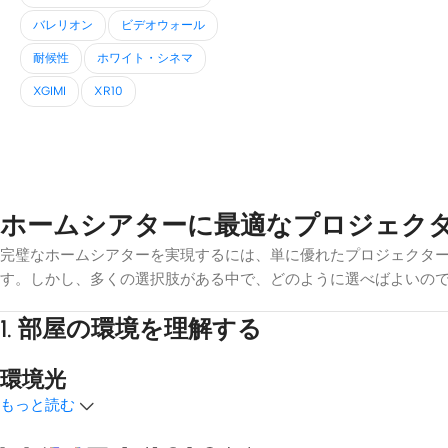
バレリオン
ビデオウォール
耐候性
ホワイト・シネマ
XGIMI
XR10
ホームシアターに最適なプロジェク
完璧なホームシアターを実現するには、単に優れたプロジェクタ
す。しかし、多くの選択肢がある中で、どのように選べばよいの
1.
部屋の環境を理解する
環境光
もっと読む
光のコントロールは最も重要な要素だ。映画館専用スペースのよ