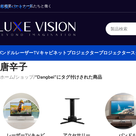
会社概要
本文へスキップ
パートナー
私たちと働く
バンドル
レーザーTVキャビネット
プロジェクター
プロジェクタース
唐辛子
ホーム
/
ショップ
/
“Dangbei”にタグ付けされた商品
レーザーTVキャビ
アクセサリー
バンド