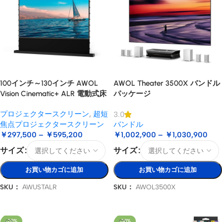
100インチ～130インチ AWOL
AWOL Theater 3500X バンドル
Vision Cinematic+ ALR 電動式床
パッケージ
昇降型音響スクリーン
プロジェクタースクリーン
,
超短
3.0
焦点プロジェクタースクリーン
バンドル
￥
297,500
–
￥
595,200
￥
1,002,900
–
￥
1,030,900
サイズ
サイズ
お買い物カゴに追加
お買い物カゴに追加
SKU：
AWUSTALR
SKU：
AWOL3500X
オプションを選択
オプションを選択
-20%
-38%