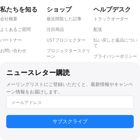
トスクリーンが効果的です。
アンビエントライトリジェクティン
私たちを知る
ショップ
ヘルプデスク
グ（ALR）
スクリーンまたは
超短焦点（UST）ALR
コントラスト
会社概要
最近閲覧した記事
トラックオーダー
と色の鮮やかさを保つために、スクリーンを使用することをお勧
めします。
よくあるご質問
注目商品
配送
パートナー
USTプロジェクター
払い戻しと返品につい
部屋の広さ
て
お問い合わせ
プロジェクタースクリ
ーン
プライバシーポリシー
部屋の大きさは、スクリーンのサイズと視聴距離に影響します。
大きすぎるスクリーンは近くで見ると圧迫感があり、小さすぎる
ニュースレター購読
スクリーンは映画のようなインパクトを与えることができませ
ん。
メーリングリストにご登録いただくと、最新情報やキャンペ
ーン情報をお届けします。
2.
適切なスクリーンタイプを選ぶ
固定フレームスクリーン
サブスクライブ
スクリーンを設置したままの専用ホームシアターに最適。優れた
張力とクリーンでプロフェッショナルな外観を提供します。