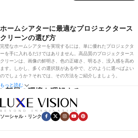
お買い物カゴに追加
オプションを選択
ホームシアターに最適なプロジェクタース
クリーンの選び方
完璧なホームシアターを実現するには、単に優れたプロジェクタ
ーを手に入れるだけではありません。高品質のプロジェクタース
クリーンは、画像の鮮明さ、色の正確さ、明るさ、没入感を高め
ます。しかし、多くの選択肢がある中で、どのように選べばよい
のでしょうか？それでは、その方法をご紹介しましょう。
もっと読む
1.
部屋の環境を理解する
環境光
ソーシャル・リンク
光のコントロールは最も重要な要素だ。映画館専用スペースのよ
うな暗い部屋なら、白やグレーのマットスクリーンが効果的だ。
しかし、窓や周囲照明のある明るい部屋では、白やグレーのマッ