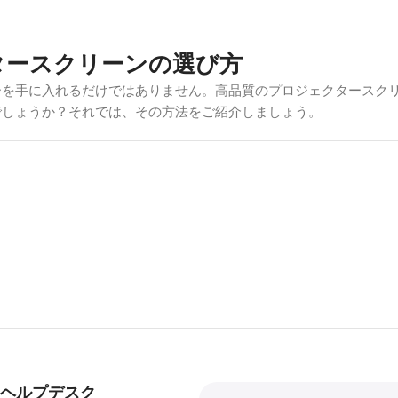
タースクリーンの選び方
ーを手に入れるだけではありません。高品質のプロジェクタースク
でしょうか？それでは、その方法をご紹介しましょう。
うな暗い部屋なら、白やグレーのマットスクリーンが効果的だ。し
LR）
スクリーンまたは
超短焦点（UST）ALR
コントラストと色の
大きすぎるスクリーンは近くで見ると圧迫感があり、小さすぎるス
ヘルプデスク