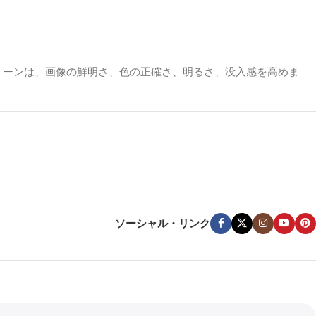
リーンは、画像の鮮明さ、色の正確さ、明るさ、没入感を高めま
かし、窓や周囲照明のある明るい部屋では、白やグレーのマットス
鮮やかさを保つために、スクリーンを使用することをお勧めしま
ソーシャル・リンク
クリーンは映画のようなインパクトを与えることができません。