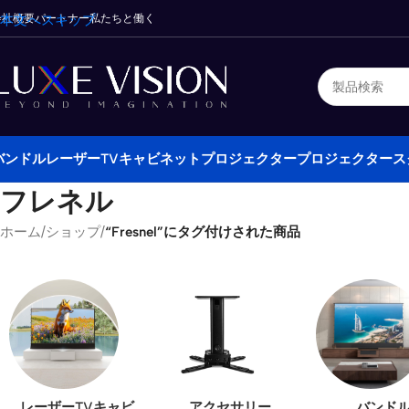
会社概要
本文へスキップ
パートナー
私たちと働く
バンドル
レーザーTVキャビネット
プロジェクター
プロジェクタース
フレネル
ホーム
/
ショップ
/
“Fresnel”にタグ付けされた商品
レーザーTVキャビ
アクセサリー
バンド