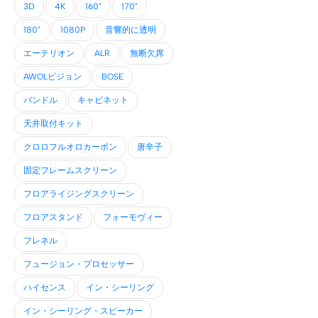
3D
4K
160"
170"
180"
1080P
音響的に透明
エーテリオン
ALR
無断欠席
AWOLビジョン
BOSE
バンドル
キャビネット
天井取付キット
クロロフルオロカーボン
唐辛子
固定フレームスクリーン
フロアライジングスクリーン
フロアスタンド
フォーモヴィー
フレネル
フュージョン・プロセッサー
ハイセンス
イン・シーリング
イン・シーリング・スピーカー