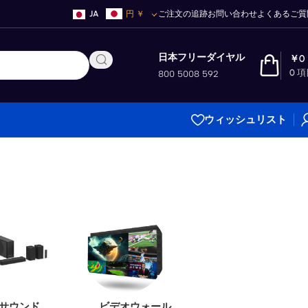
JA
円
￥
ご注文の追跡
お問い合わせ
よくあるご質
日本フリーダイヤル
￥
0
0
項
800 5008 592
ウィッシュリスト
サウンド
ビデオウォール