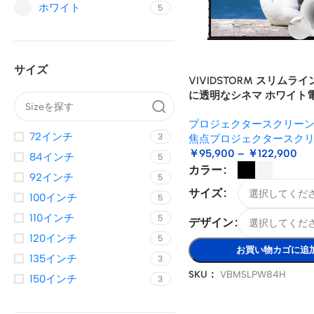
ホワイト
5
サイズ
VIVIDSTORM スリムライ
に透明なシネマ ホワイト
プ ダウン プロジェクター
プロジェクタースクリー
72インチ
3
焦点プロジェクタースク
￥
95,900
–
￥
122,900
84インチ
5
カラー
92インチ
5
サイズ
100インチ
5
110インチ
5
デザイン
120インチ
5
お買い物カゴに追
135インチ
3
SKU：
VBMSLPW84H
150インチ
3