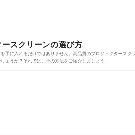
タースクリーンの選び方
ーを手に入れるだけではありません。高品質のプロジェクタースク
でしょうか？それでは、その方法をご紹介しましょう。
うな暗い部屋なら、白やグレーのマットスクリーンが効果的だ。し
LR）
スクリーンまたは
超短焦点（UST）ALR
コントラストと色の