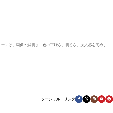
リーンは、画像の鮮明さ、色の正確さ、明るさ、没入感を高めま
かし、窓や周囲照明のある明るい部屋では、白やグレーのマットス
鮮やかさを保つために、スクリーンを使用することをお勧めしま
ソーシャル・リンク