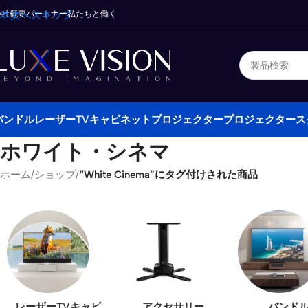
会社概要
本文へスキップ
パートナー
私たちと働く
バンドル
レーザーTVキャビネット
プロジェクター
プロジェクタース
ホワイト・シネマ
ホーム
/
ショップ
/
“White Cinema”にタグ付けされた商品
レーザーTVキャビ
アクセサリー
バンド