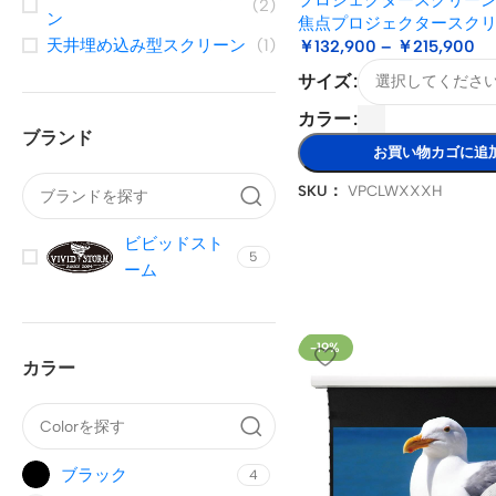
タースクリーン
(2)
ン
焦点プロジェクタースク
天井埋め込み型スクリーン
(1)
￥
132,900
–
￥
215,900
サイズ
カラー
ブランド
お買い物カゴに追
SKU：
VPCLWXXXH
ビビッドスト
5
ーム
-19%
カラー
ブラック
4