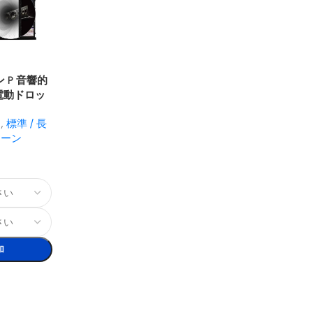
ン P 音響的
電動ドロッ
 スクリーン
ン
,
標準 / 長
リーン
加