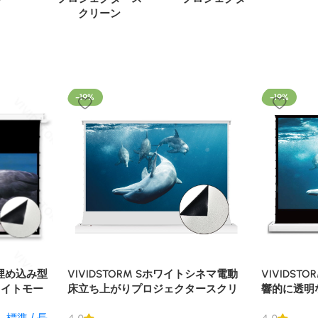
クリーン
-19%
-19%
ム埋め込み型
VIVIDSTORM Sホワイトシネマ電動
VIVIDST
ワイトモー
床立ち上がりプロジェクタースクリ
響的に透明
プロジェク
ーン
ター スク
ン
,
標準 / 長