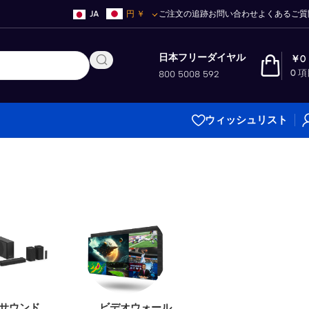
JA
円
￥
ご注文の追跡
お問い合わせ
よくあるご質
日本フリーダイヤル
￥
0
0
項
800 5008 592
ウィッシュリスト
サウンド
ビデオウォール