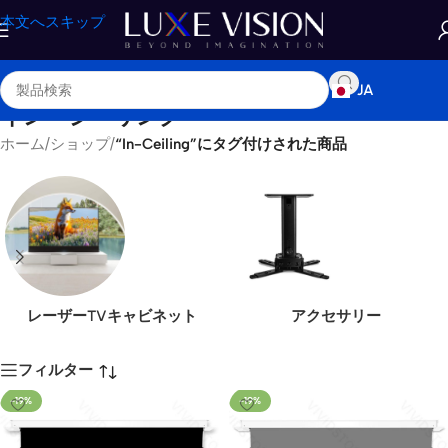
本文へスキップ
JA
イン・シーリング
ホーム
/
ショップ
/
“In-Ceiling”にタグ付けされた商品
レーザーTVキャビネット
アクセサリー
フィルター
-19%
-19%