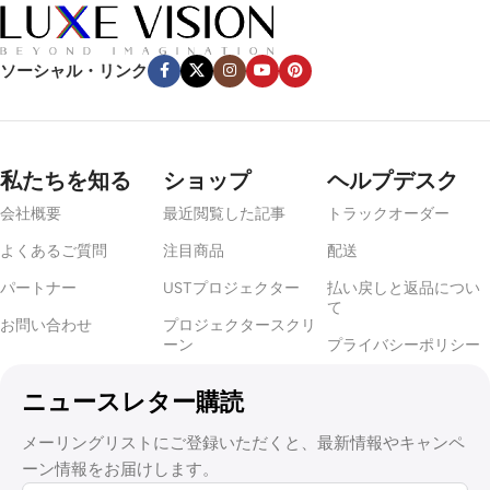
環境光
ソーシャル・リンク
光のコントロールは最も重要な要素だ。映画館専用スペースのよ
うな暗い部屋なら、白やグレーのマットスクリーンが効果的だ。
しかし、窓や周囲照明のある明るい部屋では、白やグレーのマッ
トスクリーンが効果的です。
アンビエントライトリジェクティン
私たちを知る
ショップ
ヘルプデスク
グ（ALR）
スクリーンまたは
超短焦点（UST）ALR
コントラスト
会社概要
最近閲覧した記事
トラックオーダー
と色の鮮やかさを保つために、スクリーンを使用することをお勧
めします。
よくあるご質問
注目商品
配送
パートナー
USTプロジェクター
払い戻しと返品につい
部屋の広さ
て
お問い合わせ
プロジェクタースクリ
ーン
プライバシーポリシー
部屋の大きさは、スクリーンのサイズと視聴距離に影響します。
大きすぎるスクリーンは近くで見ると圧迫感があり、小さすぎる
ニュースレター購読
スクリーンは映画のようなインパクトを与えることができませ
ん。
メーリングリストにご登録いただくと、最新情報やキャンペ
ーン情報をお届けします。
2.
適切なスクリーンタイプを選ぶ