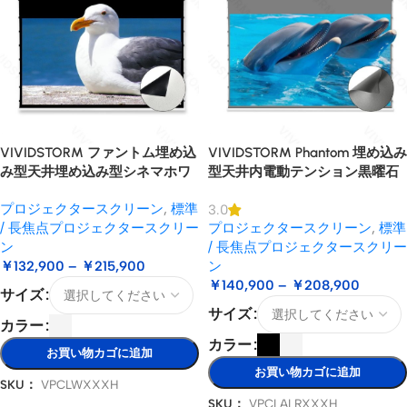
VIVIDSTORM ファントム埋め込
VIVIDSTORM Phantom 埋め込み
み型天井埋め込み型シネマホワ
型天井内電動テンション黒曜石
イトモーターライズドテンショ
ロングスローALRプロジェクタ
プロジェクタースクリーン
,
標準
3.0
ンプロジェクタースクリーン
ースクリーン
/ 長焦点プロジェクタースクリー
プロジェクタースクリーン
,
標準
ン
/ 長焦点プロジェクタースクリー
￥
132,900
–
￥
215,900
ン
￥
140,900
–
￥
208,900
サイズ
サイズ
カラー
カラー
お買い物カゴに追加
お買い物カゴに追加
SKU：
VPCLWXXXH
SKU：
VPCLALRXXXH