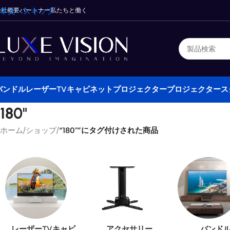
会社概要
本文へスキップ
パートナー
私たちと働く
バンドル
レーザーTVキャビネット
プロジェクター
プロジェクタース
180"
ホーム
/
ショップ
/
“180"”にタグ付けされた商品
レーザーTVキャビ
アクセサリー
バンド