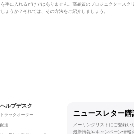
ーを手に入れるだけではありません。高品質のプロジェクタースク
でしょうか？それでは、その方法をご紹介しましょう。
うな暗い部屋なら、白やグレーのマットスクリーンが効果的だ。し
LR）
スクリーンまたは
超短焦点（UST）ALR
コントラストと色の
大きすぎるスクリーンは近くで見ると圧迫感があり、小さすぎるス
ヘルプデスク
ニュースレター購
トラックオーダー
メーリングリストにご登録い
配送
最新情報やキャンペーン情報