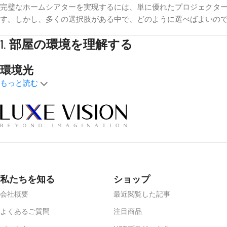
完璧なホームシアターを実現するには、単に優れたプロジェクタ
す。しかし、多くの選択肢がある中で、どのように選べばよいの
1.
部屋の環境を理解する
環境光
もっと読む
光のコントロールは最も重要な要素だ。映画館専用スペースのよ
クリーンが効果的です。
アンビエントライトリジェクティング（A
す。
部屋の広さ
部屋の大きさは、スクリーンのサイズと視聴距離に影響します。
私たちを知る
ショップ
2.
適切なスクリーンタイプを選ぶ
会社概要
最近閲覧した記事
よくあるご質問
注目商品
固定フレームスクリーン