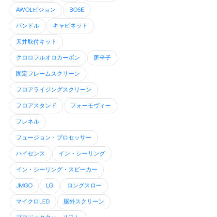
AWOLビジョン
BOSE
バンドル
キャビネット
天井取付キット
クロロフルオロカーボン
唐辛子
固定フレームスクリーン
フロアライジングスクリーン
フロアスタンド
フォーモヴィー
フレネル
フュージョン・プロセッサー
ハイセンス
イン・シーリング
イン・シーリング・スピーカー
JMGO
LG
ロングスロー
マイクロLED
屋外スクリーン