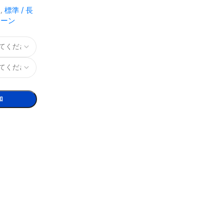
ン
,
標準 / 長
リーン
加