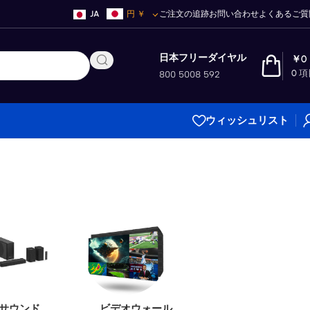
JA
円
￥
ご注文の追跡
お問い合わせ
よくあるご質
日本フリーダイヤル
￥
0
0
項
800 5008 592
ウィッシュリスト
サウンド
ビデオウォール