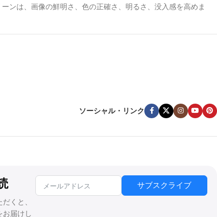
リーンは、画像の鮮明さ、色の正確さ、明るさ、没入感を高めま
かし、窓や周囲照明のある明るい部屋では、白やグレーのマットス
鮮やかさを保つために、スクリーンを使用することをお勧めしま
ソーシャル・リンク
クリーンは映画のようなインパクトを与えることができません。
読
サブスクライブ
ただくと、
をお届けし