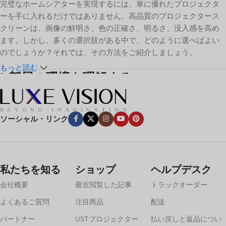
完璧なホームシアターを実現するには、単に優れたプロジェクタ
ーを手に入れるだけではありません。高品質のプロジェクタース
クリーンは、画像の鮮明さ、色の正確さ、明るさ、没入感を高め
ます。しかし、多くの選択肢がある中で、どのように選べばよい
のでしょうか？それでは、その方法をご紹介しましょう。
もっと読む
1.
部屋の環境を理解する
環境光
ソーシャル・リンク
光のコントロールは最も重要な要素だ。映画館専用スペースのよ
うな暗い部屋なら、白やグレーのマットスクリーンが効果的だ。
しかし、窓や周囲照明のある明るい部屋では、白やグレーのマッ
トスクリーンが効果的です。
アンビエントライトリジェクティン
私たちを知る
ショップ
ヘルプデスク
グ（ALR）
スクリーンまたは
超短焦点（UST）ALR
コントラスト
会社概要
最近閲覧した記事
トラックオーダー
と色の鮮やかさを保つために、スクリーンを使用することをお勧
めします。
よくあるご質問
注目商品
配送
パートナー
USTプロジェクター
払い戻しと返品につい
部屋の広さ