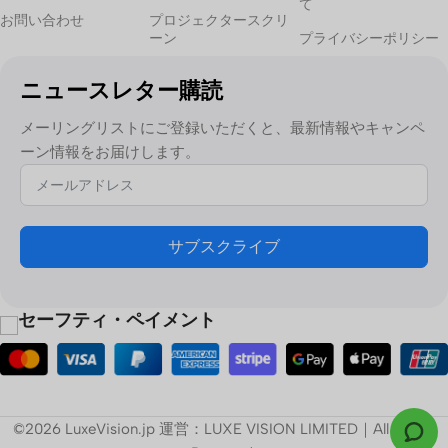
て
お問い合わせ
プロジェクタースクリ
ーン
プライバシーポリシー
部屋の大きさは、スクリーンのサイズと視聴距離に影響します。
大きすぎるスクリーンは近くで見ると圧迫感があり、小さすぎる
ニュースレター購読
スクリーンは映画のようなインパクトを与えることができませ
ん。
メーリングリストにご登録いただくと、最新情報やキャンペ
ーン情報をお届けします。
2.
適切なスクリーンタイプを選ぶ
固定フレームスクリーン
サブスクライブ
スクリーンを設置したままの専用ホームシアターに最適。優れた
張力とクリーンでプロフェッショナルな外観を提供します。
セーフティ・ペイメント
電動ドロップダウン・スクリーン
多目的ルームに最適です。このスクリーンは、使用しないときは
天井やケーシングに収納することができます。
©2026 LuxeVision.jp 運営：LUXE VISION LIMITED｜All Rights