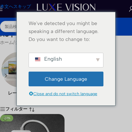
本文へスキップ
We've detected you might be
JA
speaking a different language.
ACトリガー
Do you want to change to:
ホーム
/
ショップ
/
“AC Trigger”にタグ付けされた商品
English
Change Language
レーザーTVキャビネット
アクセサリー
Close and do not switch language
フィルター
-20%