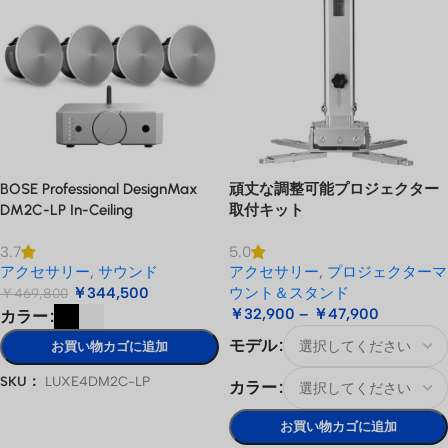
BOSE Professional DesignMax
頑丈な調整可能プロジェクター
DM2C-LP In-Ceiling
取付キット
Loudspeaker + Luxe Vision
3.7
5.0
Compact Amplifier サウンドシ
アクセサリー
,
サウンド
アクセサリー
,
プロジェクターマ
ステム
￥
344,500
ウント＆スタンド
￥
469,800
￥
32,900
–
￥
47,900
カラー
モデル
お買い物カゴに追加
SKU：
LUXE4DM2C-LP
カラー
オプションを選択
お買い物カゴに追加