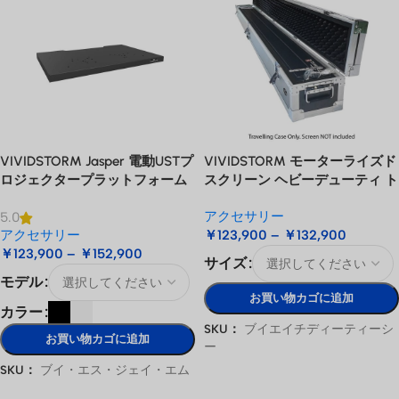
VIVIDSTORM Jasper 電動USTプ
VIVIDSTORM モーターライズド
ロジェクタープラットフォーム
スクリーン ヘビーデューティ ト
ラベルケース
アクセサリー
5.0
アクセサリー
￥
123,900
–
￥
132,900
￥
123,900
–
￥
152,900
サイズ
モデル
お買い物カゴに追加
カラー
SKU：
ブイエイチディーティーシ
お買い物カゴに追加
ー
SKU：
ブイ・エス・ジェイ・エム
オプションを選択
オプションを選択