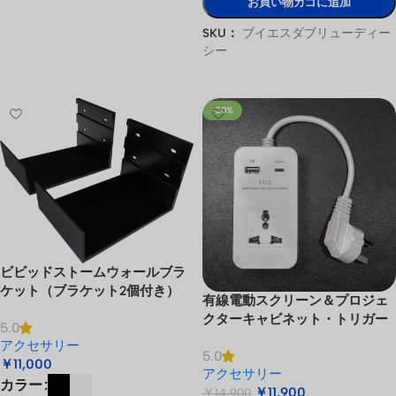
お買い物カゴに追加
SKU：
ブイエスダブリューディー
シー
オプションを選択
-20%
ビビッドストームウォールブラ
ケット（ブラケット2個付き）
有線電動スクリーン＆プロジェ
クターキャビネット・トリガー
5.0
アクセサリー
5.0
￥
11,000
アクセサリー
カラー
￥
11,900
￥
14,900