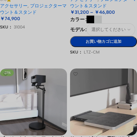
アクセサリー
,
プロジェクターマ
ウント＆スタンド
ウント＆スタンド
￥
31,200
–
￥
46,800
￥
74,900
カラー
SKU：
31004
モデル
お買い物カゴに追加
お買い物カゴに追加
SKU：
LTZ-CM
オプションを選択
-25%