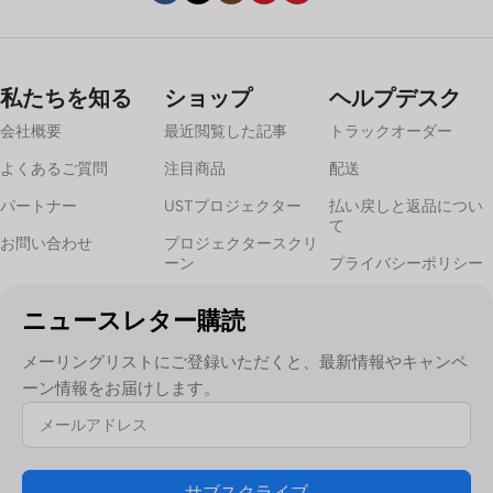
光のコントロールは最も重要な要素だ。映画館専用スペースのよ
うな暗い部屋なら、白やグレーのマットスクリーンが効果的だ。
しかし、窓や周囲照明のある明るい部屋では、白やグレーのマッ
トスクリーンが効果的です。
アンビエントライトリジェクティン
私たちを知る
ショップ
ヘルプデスク
グ（ALR）
スクリーンまたは
超短焦点（UST）ALR
コントラスト
会社概要
最近閲覧した記事
トラックオーダー
と色の鮮やかさを保つために、スクリーンを使用することをお勧
めします。
よくあるご質問
注目商品
配送
パートナー
USTプロジェクター
払い戻しと返品につい
部屋の広さ
て
お問い合わせ
プロジェクタースクリ
ーン
プライバシーポリシー
部屋の大きさは、スクリーンのサイズと視聴距離に影響します。
大きすぎるスクリーンは近くで見ると圧迫感があり、小さすぎる
ニュースレター購読
スクリーンは映画のようなインパクトを与えることができませ
ん。
メーリングリストにご登録いただくと、最新情報やキャンペ
ーン情報をお届けします。
2.
適切なスクリーンタイプを選ぶ
固定フレームスクリーン
サブスクライブ