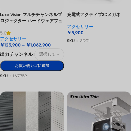
Luxe Vision マルチチャンネルプ
充電式アクティブ3Dメガネ
ロジェクター ハードウェアフュ
アクセサリー
ージョンプロセッサー プロジェ
￥
5,900
5.0
クションマッピングサーバー
アクセサリー
SKU：
3DG1
￥
125,900
–
￥
1,062,900
お買い物カゴに追加
出力チャンネル
お買い物カゴに追加
SKU：
LV7759
オプションを選択