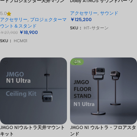
ートプロジェクター天井マウン
Dolby ATMOS サウンドバー ワ
トキット
イヤレスサブウーファー付
アクセサリー
,
サウンド
5.0
アクセサリー
,
プロジェクターマ
￥
125,200
ウント＆スタンド
SKU：
HT-サターン
￥
18,900
￥
27,900
お買い物カゴに追加
SKU：
HCM01
お買い物カゴに追加
-33%
JMGO N1ウルトラ天井マウント
JMGO N1 ウルトラ・フロアスタ
キット
ンド