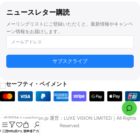
スクリーンは映画のようなインパクトを与えることができませ
ん。
ニュースレター購読
2.
適切なスクリーンタイプを選ぶ
メーリングリストにご登録いただくと、最新情報やキャンペ
ーン情報をお届けします。
固定フレームスクリーン
スクリーンを設置したままの専用ホームシアターに最適。優れた
サブスクライブ
張力とクリーンでプロフェッショナルな外観を提供します。
電動ドロップダウン・スクリーン
セーフティ・ペイメント
多目的ルームに最適です。このスクリーンは、使用しないときは
天井やケーシングに収納することができます。
フロアライジングスクリーン
©2026 LuxeVision.jp 運営：LUXE VISION LIMITED｜All Rights
Reserved.
特に天井や壁への設置が困難な場合に、省スペースで優れたソリ
メニュー
フィルター
ウィッシュリスト
カート
マイアカウント
ューション。超短焦点プロジェクターによく使用されます。