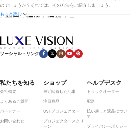
のでしょうか？それでは、その方法をご紹介しましょう。
もっと読む
1.
部屋の環境を理解する
環境光
光のコントロールは最も重要な要素だ。映画館専用スペースのよ
ソーシャル・リンク
うな暗い部屋なら、白やグレーのマットスクリーンが効果的だ。
しかし、窓や周囲照明のある明るい部屋では、白やグレーのマッ
トスクリーンが効果的です。
アンビエントライトリジェクティン
グ（ALR）
スクリーンまたは
超短焦点（UST）ALR
コントラスト
私たちを知る
ショップ
ヘルプデスク
と色の鮮やかさを保つために、スクリーンを使用することをお勧
めします。
会社概要
最近閲覧した記事
トラックオーダー
よくあるご質問
注目商品
配送
部屋の広さ
パートナー
USTプロジェクター
払い戻しと返品につい
て
部屋の大きさは、スクリーンのサイズと視聴距離に影響します。
お問い合わせ
プロジェクタースクリ
大きすぎるスクリーンは近くで見ると圧迫感があり、小さすぎる
ーン
プライバシーポリシー