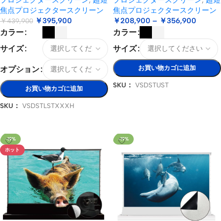
焦点プロジェクタースクリーン
焦点プロジェクタースクリーン
￥
395,900
￥
208,900
–
￥
356,900
￥
439,900
カラー
カラー
サイズ
サイズ
お買い物カゴに追加
オプション
SKU：
VSDSTUST
お買い物カゴに追加
オプションを選択
SKU：
VSDSTLSTXXXH
オプションを選択
-19%
-19%
ホット