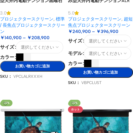
型天井内電動テンション黒曜石
み型天井内電動テンションALR
ロングスローALRプロジェクタ
USTプロジェクタースクリーン
3.0
5.0
ースクリーン
プロジェクタースクリーン
,
標準
プロジェクタースクリーン
,
超短
/ 長焦点プロジェクタースクリー
焦点プロジェクタースクリーン
ン
￥
240,900
–
￥
396,900
￥
140,900
–
￥
208,900
サイズ
サイズ
モデル
カラー
カラー
お買い物カゴに追加
お買い物カゴに追加
SKU：
VPCLALRXXXH
SKU：
VBPCLUST
オプションを選択
オプションを選択
-19%
-19%
ホット