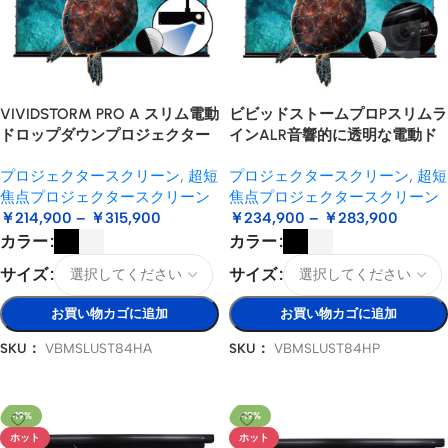
VIVIDSTORM PRO A スリム電動
ビビッドストームプロPスリムラ
ドロップダウンプロジェクター
インALR音響的に透明な電動ド
スクリーン（天井取付型USTレ
ロップダウンUSTプロジェクタ
プロジェクタースクリーン
,
超短
プロジェクタースクリーン
,
超短
ーザープロジェクター用
ースクリーン
焦点プロジェクタースクリーン
焦点プロジェクタースクリーン
￥
214,900
–
￥
315,900
￥
234,900
–
￥
283,900
カラー
カラー
サイズ
サイズ
お買い物カゴに追加
お買い物カゴに追加
SKU：
VBMSLUST84HA
SKU：
VBMSLUST84HP
オプションを選択
オプションを選択
-19%
-19%
ホット
ホット