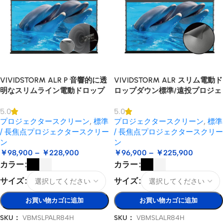
VIVIDSTORM ALR P 音響的に透
VIVIDSTORM ALR スリム電動ド
明なスリムライン電動ドロップ
ロップダウン標準/遠投プロジェ
ダウン標準/ロングスロープロジ
クタースクリーン
5.0
5.0
ェクタースクリーン
プロジェクタースクリーン
,
標準
プロジェクタースクリーン
,
標準
/ 長焦点プロジェクタースクリー
/ 長焦点プロジェクタースクリー
ン
ン
￥
98,900
–
￥
228,900
￥
96,900
–
￥
225,900
カラー
カラー
サイズ
サイズ
お買い物カゴに追加
お買い物カゴに追加
SKU：
VBMSLPALR84H
SKU：
VBMSLALR84H