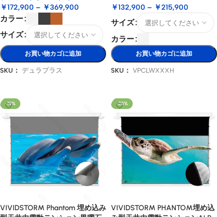
￥
172,900
–
￥
369,900
￥
132,900
–
￥
215,900
カラー
サイズ
サイズ
カラー
お買い物カゴに追加
お買い物カゴに追加
SKU：
デュラプラス
SKU：
VPCLWXXXH
オプションを選択
オプションを選択
-19%
-25%
VIVIDSTORM Phantom 埋め込み
VIVIDSTORM PHANTOM埋め込