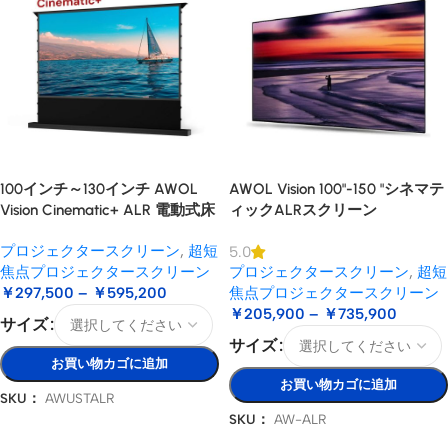
100インチ～130インチ AWOL
AWOL Vision 100"-150 "シネマテ
Vision Cinematic+ ALR 電動式床
ィックALRスクリーン
昇降型音響スクリーン
プロジェクタースクリーン
,
超短
5.0
焦点プロジェクタースクリーン
プロジェクタースクリーン
,
超短
￥
297,500
–
￥
595,200
焦点プロジェクタースクリーン
￥
205,900
–
￥
735,900
サイズ
サイズ
お買い物カゴに追加
お買い物カゴに追加
SKU：
AWUSTALR
SKU：
AW-ALR
オプションを選択
オプションを選択