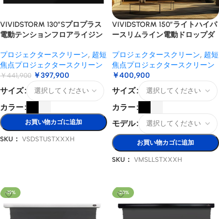
VIVIDSTORM 130″Sプロプラス
VIVIDSTORM 150″ライトハイパ
電動テンションフロアライジン
ースリムライン電動ドロップダ
グCLR/ALRプロジェクタースク
ウンレンズキュラーALRプロジ
プロジェクタースクリーン
,
超短
プロジェクタースクリーン
,
超短
リーン
ェクタースクリーン
焦点プロジェクタースクリーン
焦点プロジェクタースクリーン
￥
397,900
￥
400,900
￥
441,900
サイズ
サイズ
カラー
カラー
お買い物カゴに追加
モデル
SKU：
VSDSTUSTXXXH
お買い物カゴに追加
オプションを選択
SKU：
VMSLLSTXXXH
オプションを選択
-19%
-20%