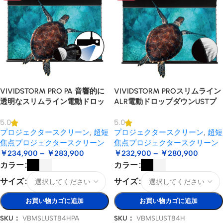
VIVIDSTORM PRO PA 音響的に
VIVIDSTORM PROスリムライン
透明なスリムライン電動ドロッ
ALR電動ドロップダウンUSTプ
プ ダウン プロジェクター スク
ロジェクタースクリーン
5.0
5.0
リーン天井マウント UST レーザ
プロジェクタースクリーン
,
超短
プロジェクタースクリーン
,
超短
ー プロジェクター用
焦点プロジェクタースクリーン
焦点プロジェクタースクリーン
￥
234,900
–
￥
283,900
￥
232,900
–
￥
280,900
カラー
カラー
サイズ
サイズ
お買い物カゴに追加
お買い物カゴに追加
SKU：
VBMSLUST84HPA
SKU：
VBMSLUST84H