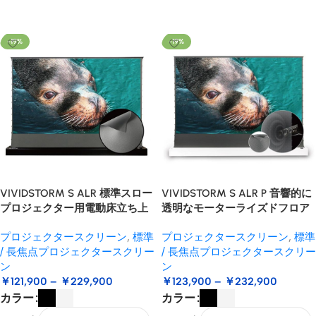
オプションを選択
オプションを選択
-19%
-19%
VIVIDSTORM S ALR 標準スロー
VIVIDSTORM S ALR P 音響的に
プロジェクター用電動床立ち上
透明なモーターライズドフロア
がりプロジェクタースクリーン
ライジング標準/ロングスロープ
プロジェクタースクリーン
,
標準
プロジェクタースクリーン
,
標準
ロジェクタースクリーン
/ 長焦点プロジェクタースクリー
/ 長焦点プロジェクタースクリー
ン
ン
￥
121,900
–
￥
229,900
￥
123,900
–
￥
232,900
カラー
カラー