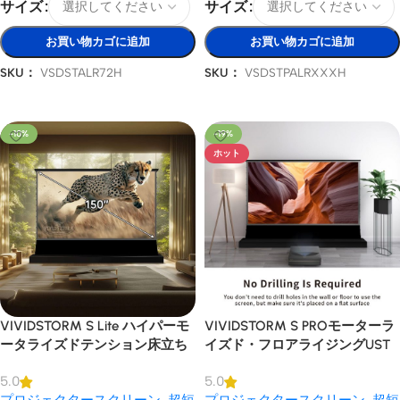
サイズ
サイズ
お買い物カゴに追加
お買い物カゴに追加
SKU：
VSDSTALR72H
SKU：
VSDSTPALRXXXH
オプションを選択
オプションを選択
-10%
-19%
ホット
VIVIDSTORM S Lite ハイパーモ
VIVIDSTORM S PROモーターラ
ータライズドテンション床立ち
イズド・フロアライジングUST
上がりレンチキュラーALRプロ
レーザー・プロジェクター・ス
5.0
5.0
ジェクタースクリーン
クリーン
プロジェクタースクリーン
,
超短
プロジェクタースクリーン
,
超短