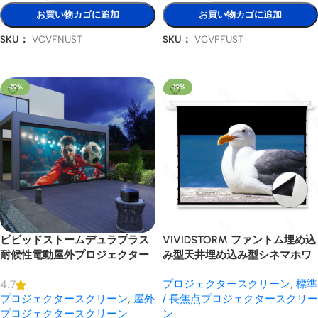
お買い物カゴに追加
お買い物カゴに追加
SKU：
VCVFNUST
SKU：
VCVFFUST
オプションを選択
オプションを選択
-19%
-19%
ビビッドストームデュラプラス
VIVIDSTORM ファントム埋め込
耐候性電動屋外プロジェクター
み型天井埋め込み型シネマホワ
スクリーン
イトモーターライズドテンショ
プロジェクタースクリーン
,
標準
4.7
ンプロジェクタースクリーン
プロジェクタースクリーン
,
屋外
/ 長焦点プロジェクタースクリー
プロジェクタースクリーン
ン