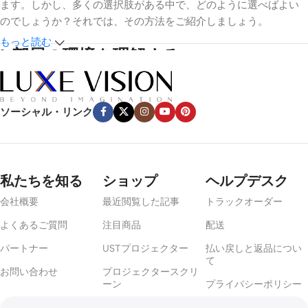
ます。しかし、多くの選択肢がある中で、どのように選べばよい
のでしょうか？それでは、その方法をご紹介しましょう。
もっと読む
1.
部屋の環境を理解する
環境光
ソーシャル・リンク
光のコントロールは最も重要な要素だ。映画館専用スペースのよ
うな暗い部屋なら、白やグレーのマットスクリーンが効果的だ。
しかし、窓や周囲照明のある明るい部屋では、白やグレーのマッ
トスクリーンが効果的です。
アンビエントライトリジェクティン
私たちを知る
ショップ
ヘルプデスク
グ（ALR）
スクリーンまたは
超短焦点（UST）ALR
コントラスト
会社概要
最近閲覧した記事
トラックオーダー
と色の鮮やかさを保つために、スクリーンを使用することをお勧
めします。
よくあるご質問
注目商品
配送
パートナー
USTプロジェクター
払い戻しと返品につい
部屋の広さ
て
お問い合わせ
プロジェクタースクリ
ーン
プライバシーポリシー
部屋の大きさは、スクリーンのサイズと視聴距離に影響します。
大きすぎるスクリーンは近くで見ると圧迫感があり、小さすぎる