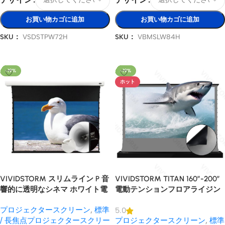
お買い物カゴに追加
お買い物カゴに追加
SKU：
VSDSTPW72H
SKU：
VBMSLW84H
オプションを選択
オプションを選択
-19%
-19%
ホット
VIVIDSTORM スリムライン P 音
VIVIDSTORM TITAN 160″-200″
響的に透明なシネマ ホワイト電
電動テンションフロアライジン
動ドロップ ダウン プロジェクタ
グALRプロジェクタースクリー
プロジェクタースクリーン
,
標準
5.0
ー スクリーン
ン
/ 長焦点プロジェクタースクリー
プロジェクタースクリーン
,
標準