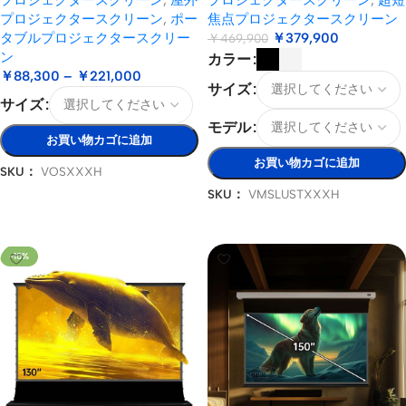
プロジェクタースクリーン
,
ポー
焦点プロジェクタースクリーン
タブルプロジェクタースクリー
￥
379,900
￥
469,900
ン
カラー
￥
88,300
–
￥
221,000
サイズ
サイズ
モデル
お買い物カゴに追加
お買い物カゴに追加
SKU：
VOSXXXH
SKU：
VMSLUSTXXXH
オプションを選択
オプションを選択
-10%