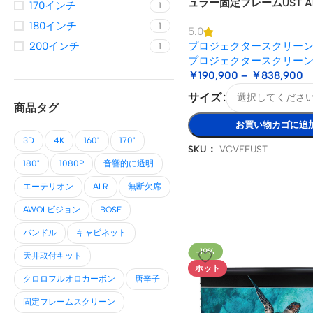
ュラー固定フレームUST A
170インチ
1
ェクタースクリーン
180インチ
1
5.0
プロジェクタースクリー
200インチ
1
プロジェクタースクリー
￥
190,900
–
￥
838,900
サイズ
商品タグ
お買い物カゴに追
3D
4K
160"
170"
SKU：
VCVFFUST
180"
1080P
音響的に透明
エーテリオン
ALR
無断欠席
AWOLビジョン
BOSE
バンドル
キャビネット
-19%
天井取付キット
ホット
クロロフルオロカーボン
唐辛子
固定フレームスクリーン