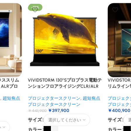
-10%
ロプラススリム
VIVIDSTORM 130″Sプロプラス電動テ
VIVIDST
ALRプロ
ンションフロアライジングCLR/ALR
リムライン
プロジェクタースクリーン
ズキュラー
ン
,
超短焦点
プロジェクタースクリーン
,
超短焦点
プロジェク
ーン
ン
プロジェクタースクリーン
プロジェク
￥
397,900
￥
400,900
￥
441,900
サイズ
サイズ
カラー
カラー