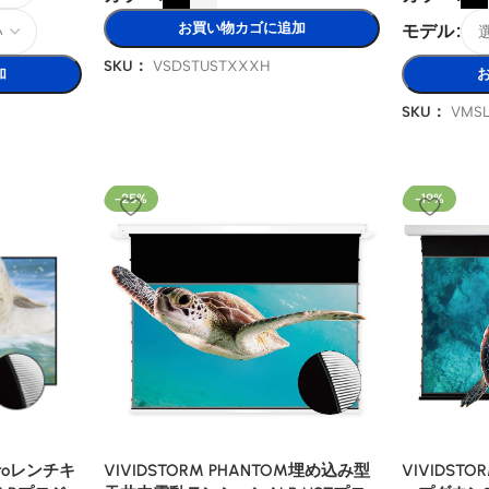
お買い物カゴに追加
モデル
SKU：
VSDSTUSTXXXH
加
SKU：
VMS
-25%
-19%
n Proレンチキ
VIVIDST
VIVIDSTORM PHANTOM埋め込み型