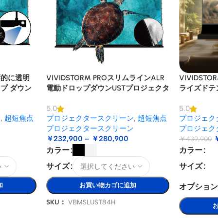
 音響的に透明
VIVIDSTORM PROスリムラインALR
VIVIDSTO
プ ダウン
電動ドロップダウンUSTプロジェクタ
ライズドテ
ン天井マウ
ースクリーン
ンチキュラ
5.0
5.0
ジェクター用
リーン
ン
,
超短焦点
プロジェクタースクリーン
,
超短焦点
プロジェク
ン
プロジェクタースクリーン
プロジェク
￥
232,900
–
￥
280,900
￥
439,900
カラー
カラー
サイズ
サイズ
加
お買い物カゴに追加
オプショ
SKU：
VBMSLUST84H