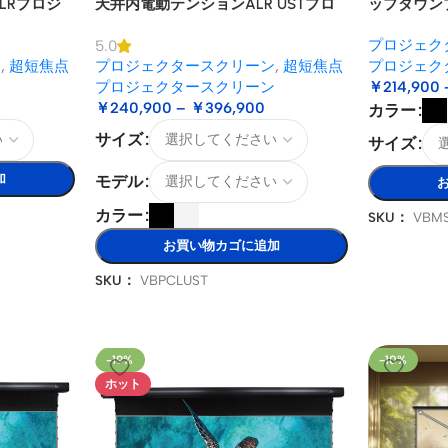
LRプロジ
ップダウン
天井内電動テンションALR USTプロ
ン（天井取
ジェクタースクリーン
プロジェク
クター用
5.0
ン
,
超短焦点
プロジェク
プロジェクタースクリーン
,
超短焦点
ン
￥
214,900
プロジェクタースクリーン
￥
240,900
–
￥
396,900
カラー
サイズ
サイズ
加
モデル
カラー
SKU：
VBM
お買い物カゴに追加
SKU：
VBPCLUST
-19%
-10%
ホット