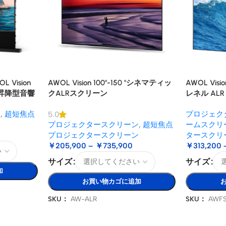
 Vision
AWOL Vision 100"-150 "シネマティッ
AWOL Vi
式床昇降型音響
クALRスクリーン
レネル AL
ン
,
超短焦点
プロジェク
5.0
ン
プロジェクタースクリーン
,
超短焦点
ームスクリ
プロジェクタースクリーン
タースクリ
￥
205,900
–
￥
735,900
￥
313,200
サイズ
サイズ
加
お買い物カゴに追加
SKU：
AW-ALR
SKU：
AWF