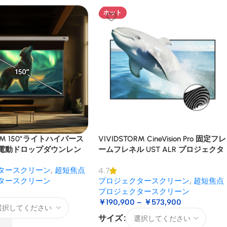
ホット
ORM 150″ライトハイパース
VIVIDSTORM CineVision Pro 固定フレ
電動ドロップダウンレン
ームフレネル UST ALR プロジェクタ
ALRプロジェクタースクリ
ースクリーン
タースクリーン
,
超短焦点
4.7
タースクリーン
プロジェクタースクリーン
,
超短焦点
プロジェクタースクリーン
￥
190,900
–
￥
573,900
サイズ