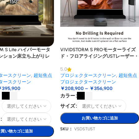
RM S Lite ハイパーモータ
VIVIDSTORM S PROモーターライズ
ンション床立ち上がりレ
ド・フロアライジングUSTレーザー・
ーALRプロジェクタースク
プロジェクター・スクリーン
5.0
タースクリーン
,
超短焦点
プロジェクタースクリーン
,
超短焦点
タースクリーン
プロジェクタースクリーン
￥
395,900
￥
208,900
–
￥
356,900
カラー
サイズ
お買い物カゴに追加
ン
SKU：
VSDSTUST
お買い物カゴに追加