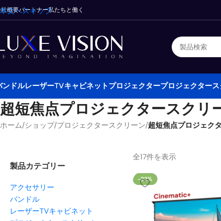
会社概要
本文へスキップ
パートナー
私たちと働く
バンドル
レーザーTVキャビネット
プロジェクター
プロジェクタース
超短焦点プロジェクタースクリ
ホーム
/
ショップ
/
プロジェクタースクリーン
/
超短焦点プロジェク
全17件を表示
製品カテゴリー
-22%
アクセサリー
バンドル
レーザーTVキャビネット