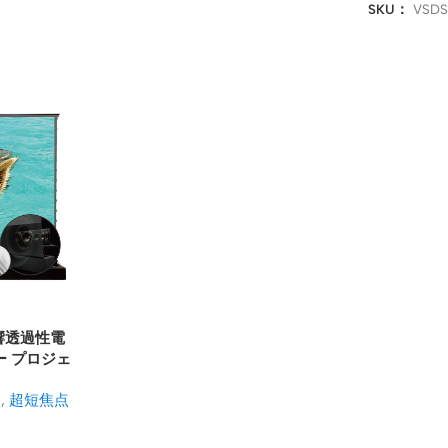
SKU：
VSD
 音響透過性電
ー プロジェ
ン
,
超短焦点
ン