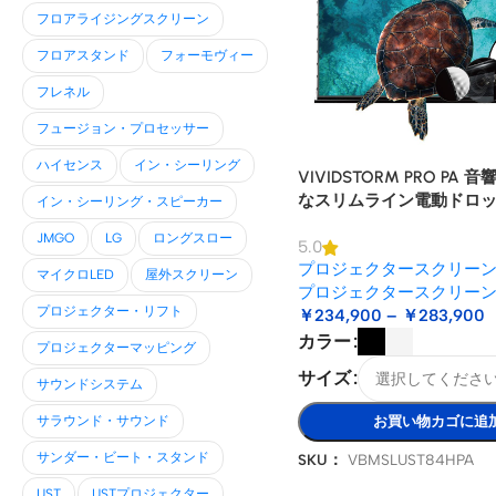
フロアライジングスクリーン
フロアスタンド
フォーモヴィー
フレネル
フュージョン・プロセッサー
ハイセンス
イン・シーリング
VIVIDSTORM PRO PA
なスリムライン電動ドロッ
イン・シーリング・スピーカー
プロジェクター スクリー
JMGO
LG
ロングスロー
5.0
ント UST レーザー プロ
プロジェクタースクリー
マイクロLED
屋外スクリーン
プロジェクタースクリー
プロジェクター・リフト
￥
234,900
–
￥
283,900
カラー
プロジェクターマッピング
サイズ
サウンドシステム
サラウンド・サウンド
お買い物カゴに追
サンダー・ビート・スタンド
SKU：
VBMSLUST84HPA
UST
USTプロジェクター