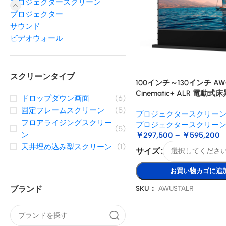
プロジェクタースクリーン
プロジェクター
サウンド
ビデオウォール
スクリーンタイプ
100インチ～130インチ AWOL
Cinematic+ ALR 電動
ドロップダウン画面
(6)
スクリーン
固定フレームスクリーン
(5)
プロジェクタースクリー
フロアライジングスクリー
プロジェクタースクリー
(5)
ン
￥
297,500
–
￥
595,200
天井埋め込み型スクリーン
(1)
サイズ
お買い物カゴに追
SKU：
AWUSTALR
ブランド