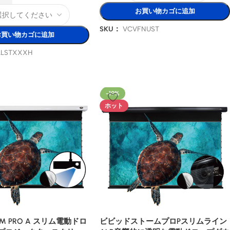
お買い物カゴに追加
SKU：
VCVFNUST
お買い物カゴに追加
LLSTXXXH
-19%
ホット
ORM PRO A スリム電動ドロ
ビビッドストームプロPスリムライン