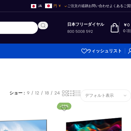
JA
円
￥
ご注文の追跡
お問い合わせ
よくあるご質
日本フリーダイヤル
￥
0
0
項
800 5008 592
ウィッシュリスト
ショー
9
12
18
24
-23%