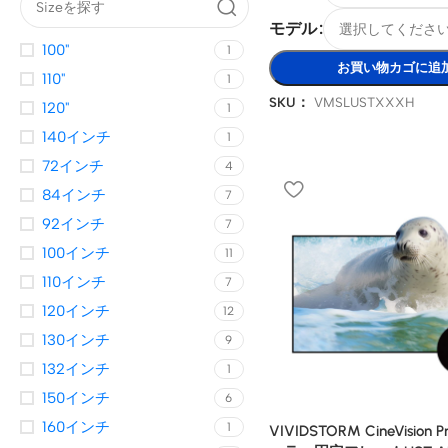
モデル
100"
1
お買い物カゴに追
110"
1
SKU：
VMSLUSTXXXH
120"
1
140インチ
1
72インチ
4
84インチ
7
92インチ
7
100インチ
11
110インチ
7
120インチ
12
130インチ
9
132インチ
1
150インチ
6
160インチ
1
VIVIDSTORM CineVisio