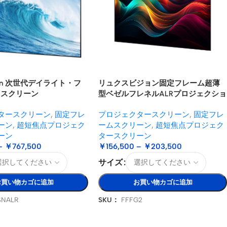
sion 次世代デイライト・フ
リュクスビジョン固定フレーム超薄
R スクリーン
型ベゼルフレネルALRプロジェクショ
ンスクリーン
タースクリーン
,
固定フレ
プロジェクタースクリーン
,
固定フレ
ーン
,
超短焦点プロジェク
ームスクリーン
,
超短焦点プロジェク
ーン
タースクリーン
–
￥
767,500
￥
156,500
–
￥
203,500
サイズ
お買い物カゴに追加
お買い物カゴに追加
SNALR
SKU：
FFFG2