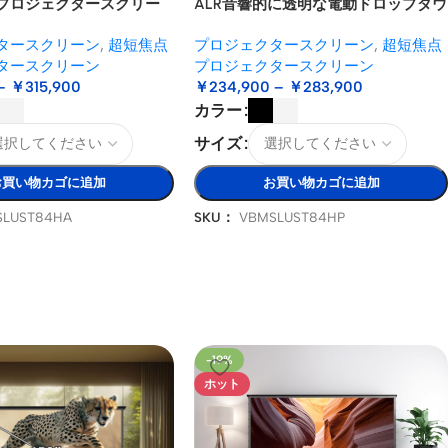
プロジェクタースクリー
ALR音響的に透明な電動ドロップダウ
付型USTレーザープロジェ
ンUSTプロジェクタースクリーン
タースクリーン
,
超短焦点
プロジェクタースクリーン
,
超短焦点
タースクリーン
プロジェクタースクリーン
–
￥
315,900
￥
234,900
–
￥
283,900
カラー
サイズ
お買い物カゴに追加
お買い物カゴに追加
SLUST84HA
SKU：
VBMSLUST84HP
-19%
ホット