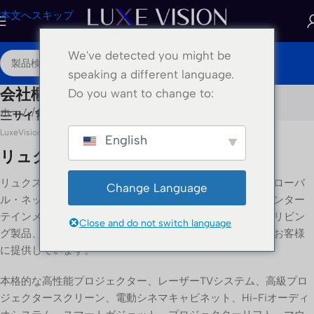
本文へスキップ
We've detected you might be
JA
speaking a different language.
会社概要
Do you want to change to:
ホーム
/
会社概要
サイドバーを表示する
LuxeVision.jp / リュクスビジョン株式会社
English
リュクスビジョンジャパンについて
リュクス・ビジョン・ジャパンはリュクス・ビジョンのグローバ
Change Language
ル・ネットワークの一部であり、プレミアム・ホーム・エンター
テインメント、高度なプロジェクション技術、スマート・リビン
Close and do not switch language
グ製品、洗練されたシネマ・ソリューションを日本全国のお客様
に提供しています。
本格的な高性能プロジェクター、レーザーTVシステム、高級プロ
ジェクタースクリーン、電動シネマキャビネット、Hi-Fiオーディ