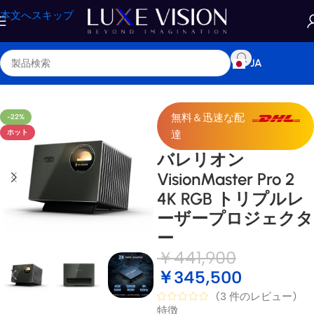
本文へスキップ
JA
ホーム
/
ショップ
/
プロジェクター
/
標準 / 長焦点プロジェクター
無料＆迅速な配
-22%
ホット
達
バレリオン
VisionMaster Pro 2
4K RGB トリプルレ
ーザープロジェクタ
ー
￥
441,900
￥
345,500
(
3
件のレビュー)
特徴