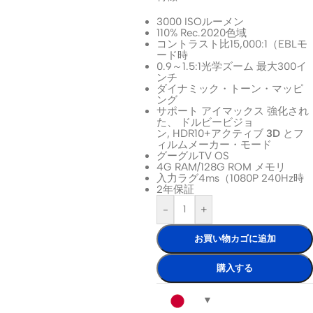
3000 ISOルーメン
110% Rec.2020色域
コントラスト比15,000:1（EBLモ
ード時
0.9～1.5:1光学ズーム 最大300イ
ンチ
ダイナミック・トーン・マッピ
ング
サポート
アイマックス
強化され
た、
ドルビービジョ
ン
,
HDR10
+アクティブ
3D
とフ
ィルムメーカー・モード
グーグルTV OS
4G RAM/128G ROM メモリ
入力ラグ4ms（1080P 240Hz時
2年保証
-
+
お買い物カゴに追加
購入する