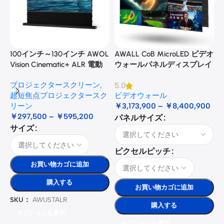
100インチ～130インチ AWOL
AWALL CoB MicroLED ビデオ
A
Vision Cinematic+ ALR 電動
ウォールパネルディスプレイ
式床昇降型音響スクリーン
プロジェクタースクリーン
,
5.0
3
超短焦点プロジェクタースク
ビデオウォール
リーン
￥
3,173,900
–
￥
8,400,900
￥
297,500
–
￥
595,200
パネルサイズ
サイズ
ピクセルピッチ
お買い物カゴに追加
購入する
お買い物カゴに追加
SKU：
AWUSTALR
購入する
オプションを選択
オプションを選択