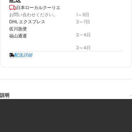
日本ローカルクーリエ
デュラプラス
耐候性
お問い合わせください。
1～3日
DHL エクスプレス
2～7日
プロジェクタースクリーン
佐川急便
2～4日
福山通運
2～4日
配送
詳細
説明