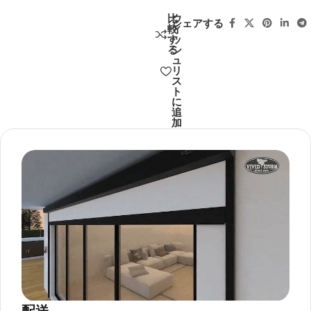
比
ウ
シェアする
較
ィ
す
ッ
る
シ
ュ
リ
ス
ト
に
追
加
配送