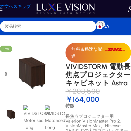
本文へスキップ
JA
ホーム
/
ショップ
/
レーザーTVキャビネット
無料＆迅速な配
-19%
達
VIVIDSTORM 電動長
焦点プロジェクター
キャビネット Astra
￥
203,500
￥
164,000
特徴
長焦点プロジェクター用
Valerion VisionMaster Pro 2、
VisionMaster Max、Hisense
XR10などの人気プロジェクター