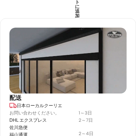
ト
に
追
加
配送
日本ローカルクーリエ
デュラプラス
耐候性
お問い合わせください。
1～3日
DHL エクスプレス
2～7日
プロジェクタースクリーン
佐川急便
2～4日
福山通運