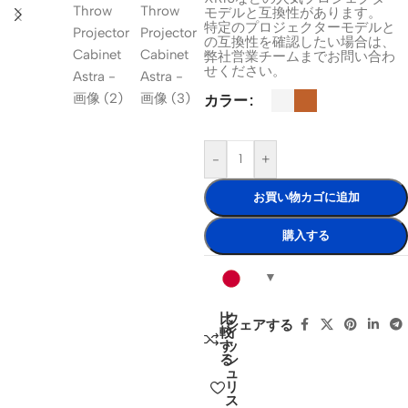
モデルと互換性があります。
特定のプロジェクターモデルと
の互換性を確認したい場合は、
弊社営業チームまでお問い合わ
せください。
カラー
-
+
お買い物カゴに追加
購入する
比
ウ
シェアする
較
ィ
す
ッ
る
シ
ュ
リ
ス