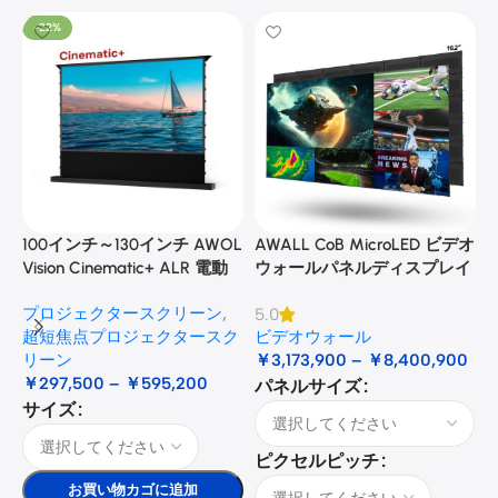
-22%
100インチ～130インチ AWOL
AWALL CoB MicroLED ビデオ
A
Vision Cinematic+ ALR 電動
ウォールパネルディスプレイ
式床昇降型音響スクリーン
プロジェクタースクリーン
,
5.0
3
超短焦点プロジェクタースク
ビデオウォール
リーン
￥
3,173,900
–
￥
8,400,900
￥
297,500
–
￥
595,200
パネルサイズ
サイズ
ピクセルピッチ
お買い物カゴに追加