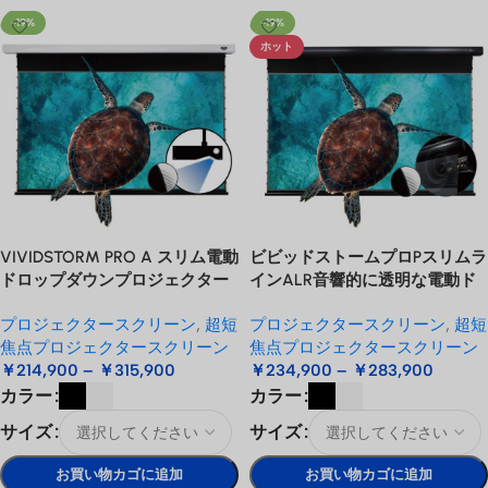
-19%
-19%
ホット
VIVIDSTORM PRO A スリム電動
ビビッドストームプロPスリムラ
ドロップダウンプロジェクター
インALR音響的に透明な電動ド
スクリーン（天井取付型USTレ
ロップダウンUSTプロジェクタ
プロジェクタースクリーン
,
超短
プロジェクタースクリーン
,
超短
ーザープロジェクター用
ースクリーン
焦点プロジェクタースクリーン
焦点プロジェクタースクリーン
￥
214,900
–
￥
315,900
￥
234,900
–
￥
283,900
カラー
カラー
サイズ
サイズ
お買い物カゴに追加
お買い物カゴに追加