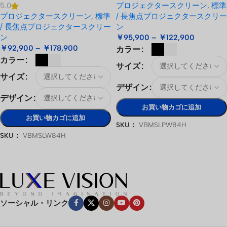
プロジェクタースクリーン
,
標準
5.0
ー スクリーン
プロジェクタースクリーン
,
標準
/ 長焦点プロジェクタースクリー
/ 長焦点プロジェクタースクリー
ン
ン
￥
95,900
–
￥
122,900
￥
92,900
–
￥
178,900
カラー
カラー
サイズ
サイズ
デザイン
デザイン
お買い物カゴに追加
お買い物カゴに追加
SKU：
VBMSLPW84H
SKU：
VBMSLW84H
オプションを選択
オプションを選択
ソーシャル・リンク