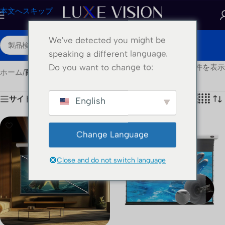
本文へスキップ
We've detected you might be
JA
speaking a different language.
Do you want to change to:
全10件を表示
ホーム
/
商品の配送クラス
/
ドロップ
サイドバーを表示する
ショー
24
36
48
English
-19%
Change Language
Close and do not switch language