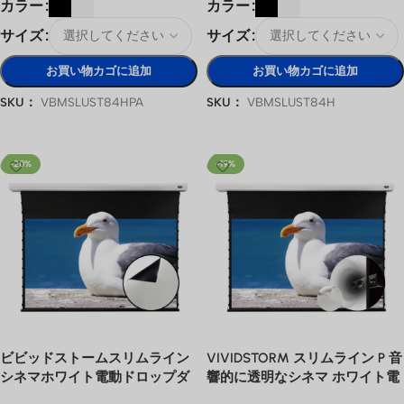
カラー
カラー
サイズ
サイズ
お買い物カゴに追加
お買い物カゴに追加
SKU：
VBMSLUST84HPA
SKU：
VBMSLUST84H
オプションを選択
オプションを選択
-20%
-19%
ビビッドストームスリムライン
VIVIDSTORM スリムライン P 音
シネマホワイト電動ドロップダ
響的に透明なシネマ ホワイト電
ウンプロジェクタースクリーン
動ドロップ ダウン プロジェクタ