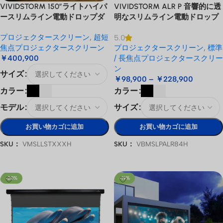
VIVIDSTORM 150″ライトハイパ
VIVIDSTORM ALR P 音響的に透
ースリムライン電動ドロップダ
明なスリムライン電動ドロップ
ウンレンズキュラーALRプロジ
ダウン標準/ロングスロープロジ
プロジェクタースクリーン
,
超短
5.0
ェクタースクリーン
ェクタースクリーン
焦点プロジェクタースクリーン
プロジェクタースクリーン
,
標準
￥
400,900
/ 長焦点プロジェクタースクリー
ン
サイズ
￥
98,900
–
￥
228,900
カラー
カラー
モデル
サイズ
お買い物カゴに追加
お買い物カゴに追加
SKU：
VMSLLSTXXXH
SKU：
VBMSLPALR84H
オプションを選択
オプションを選択
-20%
-19%