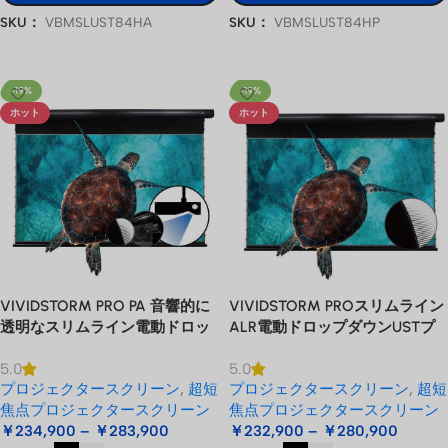
SKU：
VBMSLUST84HA
SKU：
VBMSLUST84HP
オプションを選択
オプションを選択
-19%
-19%
ホット
ホット
VIVIDSTORM PRO PA 音響的に
VIVIDSTORM PROスリムライン
透明なスリムライン電動ドロッ
ALR電動ドロップダウンUSTプ
プ ダウン プロジェクター スク
ロジェクタースクリーン
5.0
5.0
リーン天井マウント UST レーザ
プロジェクタースクリーン
,
超短
プロジェクタースクリーン
,
超短
ー プロジェクター用
焦点プロジェクタースクリーン
焦点プロジェクタースクリーン
￥
234,900
–
￥
283,900
￥
232,900
–
￥
280,900