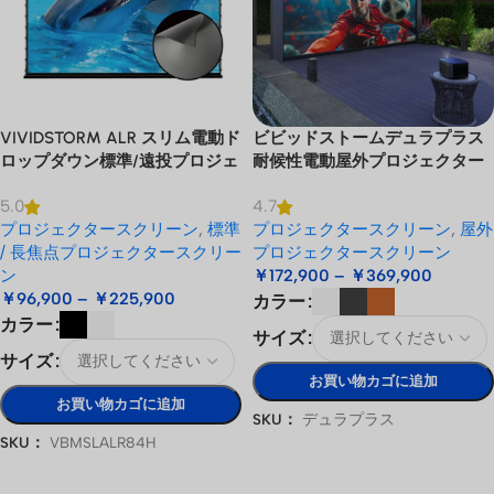
VIVIDSTORM ALR スリム電動ド
ビビッドストームデュラプラス
ロップダウン標準/遠投プロジェ
耐候性電動屋外プロジェクター
クタースクリーン
スクリーン
5.0
4.7
プロジェクタースクリーン
,
標準
プロジェクタースクリーン
,
屋外
/ 長焦点プロジェクタースクリー
プロジェクタースクリーン
ン
￥
172,900
–
￥
369,900
￥
96,900
–
￥
225,900
カラー
カラー
サイズ
サイズ
お買い物カゴに追加
お買い物カゴに追加
SKU：
デュラプラス
SKU：
VBMSLALR84H
オプションを選択
オプションを選択