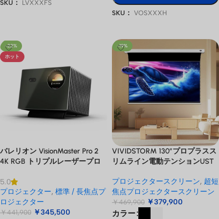
SKU：
LVXXXFS
SKU：
VOSXXXH
オプションを選択
オプションを選択
-22%
-19%
ホット
バレリオン VisionMaster Pro 2
VIVIDSTORM 130″プロプラスス
4K RGB トリプルレーザープロ
リムライン電動テンションUST
ジェクター
ALRプロジェクタースクリーン
プロジェクタースクリーン
,
超短
5.0
プロジェクター
,
標準 / 長焦点プ
焦点プロジェクタースクリーン
ロジェクター
￥
379,900
￥
469,900
￥
345,500
￥
441,900
カラー