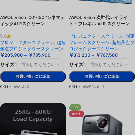
AWOL Vision 100"-150 "シネマテ
AWOL Vision 次世代デイライ
ィックALRスクリーン
ト・フレネル ALR スクリーン
プロジェクタースクリーン
,
固定
5.0
プロジェクタースクリーン
,
超短
フレームスクリーン
,
超短焦点プ
焦点プロジェクタースクリーン
ロジェクタースクリーン
￥
205,900
–
￥
735,900
￥
313,200
–
￥
767,500
サイズ
サイズ
お買い物カゴに追加
お買い物カゴに追加
SKU：
AW-ALR
SKU：
AWFSNALR
オプションを選択
オプションを選択
-5%
ホット