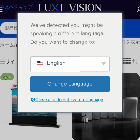
本文へスキップ
We've detected you might be
JA
speaking a different language.
Do you want to change to:
全19件を表示
ホーム
/
商品の配送クラス
/
床上げ
サイドバーを表示する
ショー
24
36
48
English
-22%
-5%
Change Language
Close and do not switch language