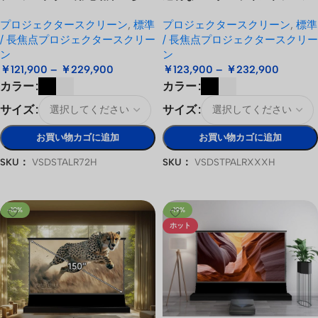
がりプロジェクタースクリーン
ライジング標準/ロングスロープ
プロジェクタースクリーン
,
標準
プロジェクタースクリーン
,
標準
ロジェクタースクリーン
/ 長焦点プロジェクタースクリー
/ 長焦点プロジェクタースクリー
ン
ン
￥
121,900
–
￥
229,900
￥
123,900
–
￥
232,900
カラー
カラー
サイズ
サイズ
お買い物カゴに追加
お買い物カゴに追加
SKU：
VSDSTALR72H
SKU：
VSDSTPALRXXXH
オプションを選択
オプションを選択
-10%
-19%
ホット