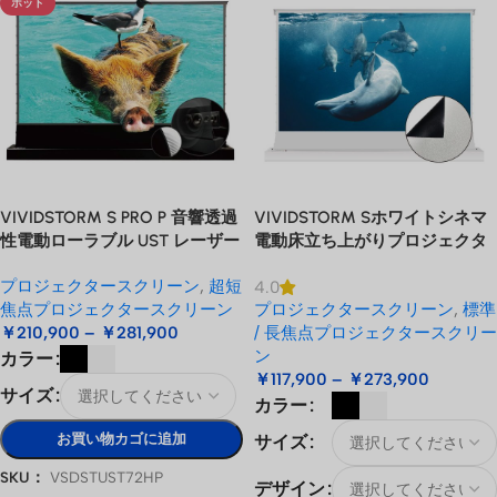
ホット
VIVIDSTORM S PRO P 音響透過
VIVIDSTORM Sホワイトシネマ
性電動ローラブル UST レーザー
電動床立ち上がりプロジェクタ
プロジェクター スクリーン
ースクリーン
プロジェクタースクリーン
,
超短
4.0
焦点プロジェクタースクリーン
プロジェクタースクリーン
,
標準
￥
210,900
–
￥
281,900
/ 長焦点プロジェクタースクリー
ン
カラー
￥
117,900
–
￥
273,900
サイズ
カラー
お買い物カゴに追加
サイズ
SKU：
VSDSTUST72HP
デザイン