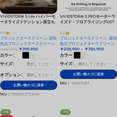
VIVIDSTORM S Lite ハイパーモ
VIVIDSTORM S PROモーターラ
ータライズドテンション床立ち
イズド・フロアライジングUST
上がりレンチキュラーALRプロ
レーザー・プロジェクター・ス
5.0
5.0
ジェクタースクリーン
クリーン
プロジェクタースクリーン
,
超短
プロジェクタースクリーン
,
超短
焦点プロジェクタースクリーン
焦点プロジェクタースクリーン
￥
395,900
￥
208,900
–
￥
356,900
￥
439,900
カラー
カラー
サイズ
サイズ
お買い物カゴに追加
オプション
SKU：
VSDSTUST
お買い物カゴに追加
オプションを選択
SKU：
VSDSTLSTXXXH
オプションを選択
-19%
-19%