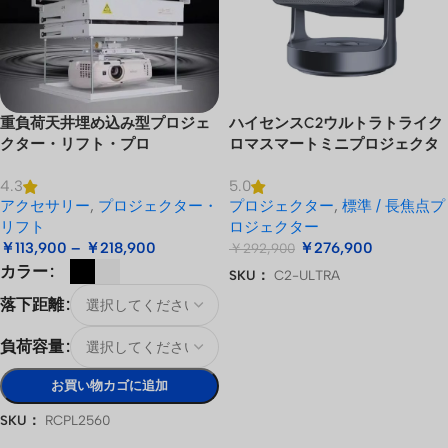
重負荷天井埋め込み型プロジェ
ハイセンスC2ウルトラトライク
クター・リフト・プロ
ロマスマートミニプロジェクタ
ー
4.3
5.0
アクセサリー
,
プロジェクター・
プロジェクター
,
標準 / 長焦点プ
リフト
ロジェクター
￥
113,900
–
￥
218,900
￥
276,900
￥
292,900
カラー
SKU：
C2-ULTRA
お買い物カゴに追加
落下距離
負荷容量
お買い物カゴに追加
SKU：
RCPL2560
オプションを選択