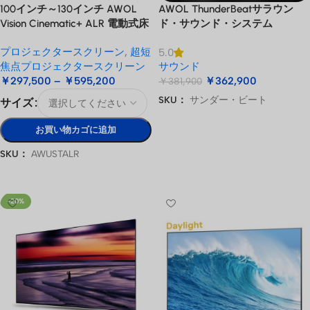
100インチ～130インチ AWOL
AWOL ThunderBeatサラウン
Vision Cinematic+ ALR 電動式床
ド・サウンド・システム
昇降型音響スクリーン
プロジェクタースクリーン
,
超短
5.0
焦点プロジェクタースクリーン
サウンド
￥
297,500
–
￥
595,200
￥
362,900
￥
381,900
SKU：
サンダー・ビート
サイズ
お買い物カゴに追加
お買い物カゴに追加
SKU：
AWUSTALR
オプションを選択
-20%